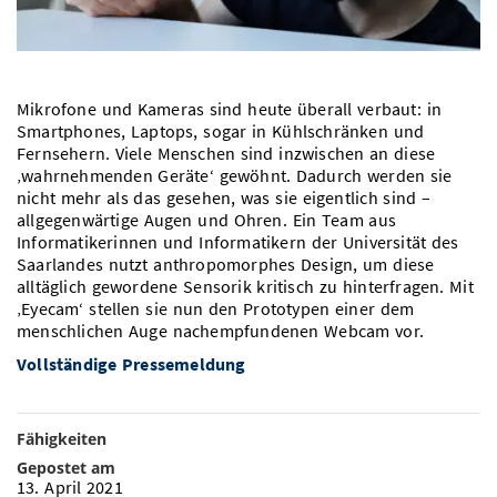
Vom Studium in den Beruf
Bibliothek
Study Scheduler
Start-ups
IT-Themenabend
Ranking
Preise, Auszeichnungen und Förderungen
Anfahrt
Open Science/Open Access
Zahlen & Fakten
Kontakt
AnsprechpartnerInnen, Personen, Forschungsgruppen
Mikrofone und Kameras sind heute überall verbaut: in
Smartphones, Laptops, sogar in Kühlschränken und
SIC Merchandise
Termine, Vorträge und Veranstaltungen
Fernsehern. Viele Menschen sind inzwischen an diese
‚wahrnehmenden Geräte‘ gewöhnt. Dadurch werden sie
SIC Podcast
Alumni
nicht mehr als das gesehen, was sie eigentlich sind –
allgegenwärtige Augen und Ohren. Ein Team aus
Informatikerinnen und Informatikern der Universität des
Saarlandes nutzt anthropomorphes Design, um diese
alltäglich gewordene Sensorik kritisch zu hinterfragen. Mit
‚Eyecam‘ stellen sie nun den Prototypen einer dem
menschlichen Auge nachempfundenen Webcam vor.
Vollständige Pressemeldung
Fähigkeiten
Gepostet am
13. April 2021