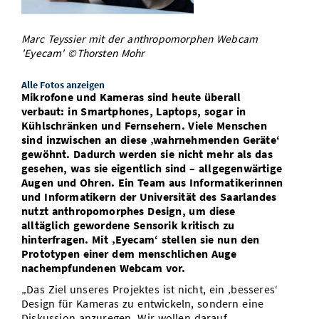
Vom Studium in den Beruf
Bibliothek
Study Scheduler
Start-ups
IT-Themenabend
Ranking
Preise, Auszeichnungen und Förderungen
Anfahrt
Marc Teyssier mit der anthropomorphen Webcam
Open Science/Open Access
Zahlen & Fakten
'Eyecam' ©Thorsten Mohr
Kontakt
AnsprechpartnerInnen, Personen, Forschungsgruppen
Alle Fotos anzeigen
SIC Merchandise
Termine, Vorträge und Veranstaltungen
Mikrofone und Kameras sind heute überall
verbaut: in Smartphones, Laptops, sogar in
SIC Podcast
Alumni
Kühlschränken und Fernsehern. Viele Menschen
sind inzwischen an diese ‚wahrnehmenden Geräte‘
gewöhnt. Dadurch werden sie nicht mehr als das
gesehen, was sie eigentlich sind – allgegenwärtige
Augen und Ohren. Ein Team aus Informatikerinnen
und Informatikern der Universität des Saarlandes
nutzt anthropomorphes Design, um diese
alltäglich gewordene Sensorik kritisch zu
hinterfragen. Mit ‚Eyecam‘ stellen sie nun den
Prototypen einer dem menschlichen Auge
nachempfundenen Webcam vor.
„Das Ziel unseres Projektes ist nicht, ein ‚besseres‘
Design für Kameras zu entwickeln, sondern eine
Diskussion anzuregen. Wir wollen darauf