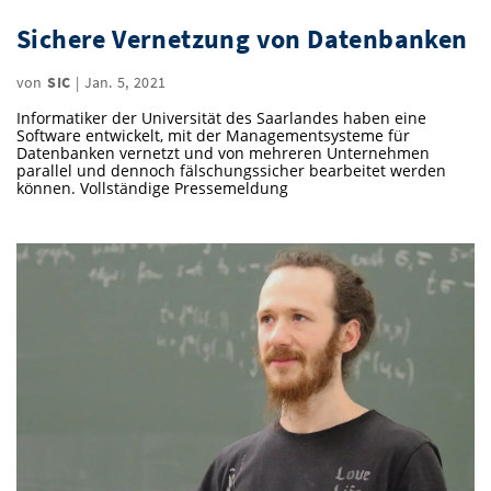
Vom Studium in den Beruf
Bibliothek
Study Scheduler
Start-ups
Sichere Vernetzung von Datenbanken
IT-Themenabend
Ranking
Preise, Auszeichnungen und Förderungen
Anfahrt
Open Science/Open Access
Zahlen & Fakten
von
SIC
|
Jan. 5, 2021
Kontakt
AnsprechpartnerInnen, Personen, Forschungsgruppen
Informatiker der Universität des Saarlandes haben eine
SIC Merchandise
Software entwickelt, mit der Managementsysteme für
Termine, Vorträge und Veranstaltungen
Datenbanken vernetzt und von mehreren Unternehmen
parallel und dennoch fälschungssicher bearbeitet werden
SIC Podcast
Alumni
können. Vollständige Pressemeldung