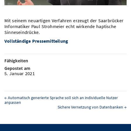
Vom Studium in den Beruf
Bibliothek
Study Scheduler
Start-ups
IT-Themenabend
Ranking
Preise, Auszeichnungen und Förderungen
Anfahrt
Open Science/Open Access
Mit seinem neuartigen Verfahren erzeugt der Saarbrücker
Zahlen & Fakten
Kontakt
AnsprechpartnerInnen, Personen, Forschungsgruppen
Informatiker Paul Strohmeier echt wirkende haptische
Sinneseindrücke.
SIC Merchandise
Termine, Vorträge und Veranstaltungen
Vollständige Pressemitteilung
SIC Podcast
Alumni
Fähigkeiten
Gepostet am
5. Januar 2021
←
Automatisch generierte Sprache soll sich an individuelle Nutzer
anpassen
Sichere Vernetzung von Datenbanken
→