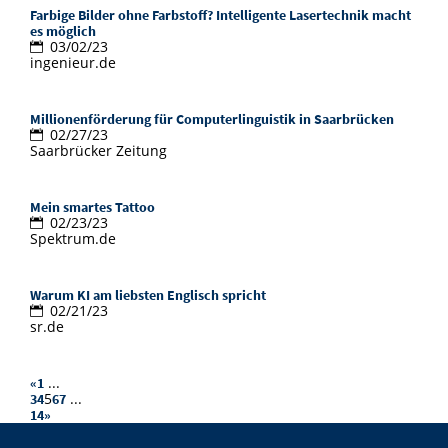
Farbige Bilder ohne Farbstoff? Intelligente Lasertechnik macht
es möglich
03/02/23
ingenieur.de
Millionenförderung für Computerlinguistik in Saarbrücken
02/27/23
Saarbrücker Zeitung
Mein smartes Tattoo
02/23/23
Spektrum.de
Warum KI am liebsten Englisch spricht
02/21/23
sr.de
...
«
1
5
...
3
4
6
7
14
»