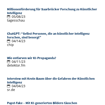
Doctoral Studies
Library
Study Scheduler
Selected Start-ups
IT Theme Nights
Ranking
Research Highlights
Millionenförderung für Saarbrücker Forschung zu Künstlicher
Directions
Intelligenz
Open Science/Open Access
05/08/23
Numbers and Facts
Prizes, Awards and Grants
Contacts, Directories, Research Groups
tagesschau
Contact
Dates, Lectures and Events
ChatGPT: “Selbst Personen, die an künstlicher Intelligenz
forschen, sind besorgt”
SIC Merchandise
Alumni
04/14/23
chip
SIC Podcast
Wie entlarven wir KI-Propaganda?
04/11/23
detektor.fm
Interview mit Kevin Baum über die Gefahren der Künstlichen
Intelligenz
04/04/23
sr.de
Papst-Fake – Mit KI-generierten Bildern täuschen