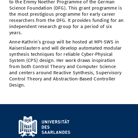
to the Emmy Noether Programme of the German
Vom Studium in den Beruf
Bibliothek
Science Foundation (DFG). This grant programme is
Study Scheduler
Start-ups
IT-Themenabend
Ranking
Preise, Auszeichnungen und Förderungen
Anfahrt
the most prestigious programme for early career
Open Science/Open Access
researchers from the DFG. It provides funding for an
Zahlen & Fakten
Kontakt
AnsprechpartnerInnen, Personen, Forschungsgruppen
independent research group for a period of six
years.
SIC Merchandise
Termine, Vorträge und Veranstaltungen
Anne-Kathrin’s group will be hosted at MPI-SWS in
Kaiserslautern and will develop automated modular
SIC Podcast
Alumni
synthesis techniques for reliable Cyber-Physical
System (CPS) design. Her work draws inspiration
from both Control Theory and Computer Science
and centers around Reactive Synthesis, Supervisory
Control Theory and Abstraction-Based Controller
Design.