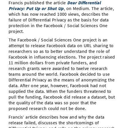
Francis published the article
Dear Differential
Vom Studium in den Beruf
Bibliothek
Study Scheduler
Start-ups
Privacy: Put Up or Shut Up
, on Medium. The article,
IT-Themenabend
Ranking
Preise, Auszeichnungen und Förderungen
Anfahrt
which has now reached 1000 views, describes the
Open Science/Open Access
failure of Differential Privacy as the basis for data
Zahlen & Fakten
Kontakt
AnsprechpartnerInnen, Personen, Forschungsgruppen
protection in the Facebook / Social Sciences One
project.
SIC Merchandise
Termine, Vorträge und Veranstaltungen
The Facebook / Social Sciences One project is an
attempt to release Facebook data on URL sharing to
SIC Podcast
Alumni
researchers so as to better understand the role of
Facebook in influencing elections. The project raised
11 million dollars from private funders, and
research grants were awarded to twelve research
teams around the world. Facebook decided to use
Differential Privacy as the means of anonymizing the
data. After one year, however, Facebook had not
supplied the data. When the funders threatened to
pull the funding, Facebook did release a dataset, but
the quality of the data was so poor that the
proposed research could not be done.
Francis‘ article describes how and why the data
release failed, discusses the shortcomings of