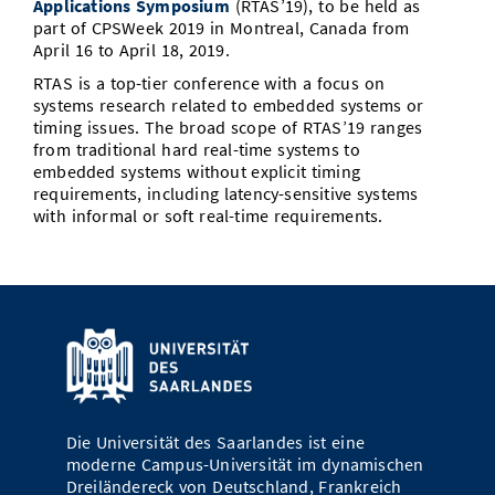
Applications Symposium
(RTAS’19), to be held as
Vom Studium in den Beruf
Bibliothek
part of CPSWeek 2019 in Montreal, Canada from
Study Scheduler
Start-ups
IT-Themenabend
Ranking
Preise, Auszeichnungen und Förderungen
Anfahrt
April 16 to April 18, 2019.
Open Science/Open Access
Zahlen & Fakten
RTAS is a top-tier conference with a focus on
Kontakt
AnsprechpartnerInnen, Personen, Forschungsgruppen
systems research related to embedded systems or
timing issues. The broad scope of RTAS’19 ranges
SIC Merchandise
Termine, Vorträge und Veranstaltungen
from traditional hard real-time systems to
embedded systems without explicit timing
SIC Podcast
Alumni
requirements, including latency-sensitive systems
with informal or soft real-time requirements.
Die Universität des Saarlandes ist eine
moderne Campus-Universität im dynamischen
Dreiländereck von Deutschland, Frankreich