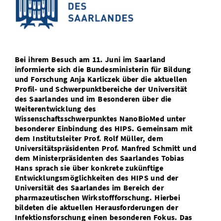
Vom Studium in den Beruf
Bibliothek
Study Scheduler
Start-ups
IT-Themenabend
Ranking
Preise, Auszeichnungen und Förderungen
Anfahrt
Open Science/Open Access
Zahlen & Fakten
Kontakt
AnsprechpartnerInnen, Personen, Forschungsgruppen
SIC Merchandise
Bei ihrem Besuch am 11. Juni im Saarland
Termine, Vorträge und Veranstaltungen
informierte sich die Bundesministerin für Bildung
und Forschung Anja Karliczek über die aktuellen
SIC Podcast
Alumni
Profil- und Schwerpunktbereiche der Universität
des Saarlandes und im Besonderen über die
Weiterentwicklung des
Wissenschaftsschwerpunktes NanoBioMed unter
besonderer Einbindung des HIPS. Gemeinsam mit
dem Institutsleiter Prof. Rolf Müller, dem
Universitätspräsidenten Prof. Manfred Schmitt und
dem Ministerpräsidenten des Saarlandes Tobias
Hans sprach sie über konkrete zukünftige
Entwicklungsmöglichkeiten des HIPS und der
Universität des Saarlandes im Bereich der
pharmazeutischen Wirkstoffforschung. Hierbei
bildeten die aktuellen Herausforderungen der
Infektionsforschung einen besonderen Fokus. Das