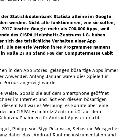
der Statistikdatenbank Statista alleine im Google
en werden. Nicht alle funktionieren, wie sie sollen,
n: 2017 löschte Google mehr als 700.000 Apps, weil
hende des CISPAHelmholtz-Zentrums i.G. haben
er sich das tatsächliche Verhalten einer App
sst. Die neueste Version ihres Programmes namens
ni in Halle 27 an Stand F68 der Computermesse Cebit
men in den App Stores, gelangen bösartige Apps immer
er Anwender. Anfang Januar waren dies Spiele für
ür Pornos angezeigt wurde.
che Weise. Sobald sie auf dem Smartphone geöffnet
Rechner im Internet und lädt von diesem bösartigen
diesem Fall war es Werbung, es könnte aber eine
z, der am CISPAHelmholtz-Zentrum i.G. auf dem
Schutzmaßnahmen für Android-Apps erforscht.
giel, Philipp von Styp-Rekowsky, Sebastian Weisgerber
ranz daher das „Android Runtime instrumentation and