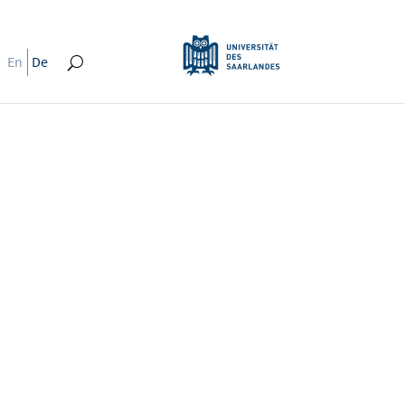
En
De