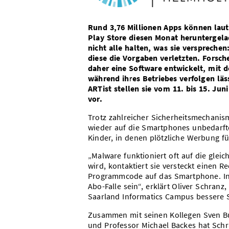
Rund 3,76 Millionen Apps können laut 
Play Store diesen Monat heruntergelad
nicht alle halten, was sie verspreche
diese die Vorgaben verletzten. Forsc
daher eine Software entwickelt, mit d
während ihres Betriebes verfolgen lä
ARTist stellen sie vom 11. bis 15. Ju
vor.
Trotz zahlreicher Sicherheitsmechanis
wieder auf die Smartphones unbedarft
Kinder, in denen plötzliche Werbung f
„Malware funktioniert oft auf die glei
wird, kontaktiert sie versteckt einen 
Programmcode auf das Smartphone. In 
Abo-Falle sein“, erklärt Oliver Schran
Saarland Informatics Campus bessere 
Zusammen mit seinen Kollegen Sven Bu
und Professor Michael Backes hat Sch