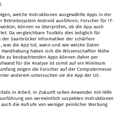
t.
folgen, welche Instruktionen ausgewählte Apps in der
 Betriebssystem Android ausführen. Forscher für IT-
twickler, können so überprüfen, ob die App auch
et. Da vergleichbare Toolkits dies lediglich für
der Saarbrücker Informatiker der schärfere
n, was die App tut, wann und wie welche Daten
er Handhabung haben sich die Wissenschaftler Mühe
, die zu beobachtenden Apps können daher per
fwand für die Analyse ist somit auf ein Minimum
umfang zeigen die Forscher auf der Computermesse
Unter anderem untersuchen sie die App der US-
nfalls in Arbeit. In Zukunft sollen Anwender mit Hilfe
Ausführung von vermeintlich suspekten Instruktionen
 auch die Aufrufe von weniger peinlicher Werbung