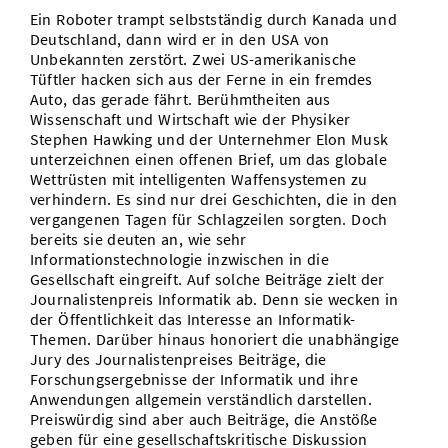
Ein Roboter trampt selbstständig durch Kanada und
Vom Studium in den Beruf
Bibliothek
Study Scheduler
Start-ups
IT-Themenabend
Ranking
Preise, Auszeichnungen und Förderungen
Deutschland, dann wird er in den USA von
Anfahrt
Unbekannten zerstört. Zwei US-amerikanische
Open Science/Open Access
Zahlen & Fakten
Kontakt
Tüftler hacken sich aus der Ferne in ein fremdes
AnsprechpartnerInnen, Personen, Forschungsgruppen
Auto, das gerade fährt. Berühmtheiten aus
Wissenschaft und Wirtschaft wie der Physiker
SIC Merchandise
Termine, Vorträge und Veranstaltungen
Stephen Hawking und der Unternehmer Elon Musk
unterzeichnen einen offenen Brief, um das globale
SIC Podcast
Alumni
Wettrüsten mit intelligenten Waffensystemen zu
verhindern. Es sind nur drei Geschichten, die in den
vergangenen Tagen für Schlagzeilen sorgten. Doch
bereits sie deuten an, wie sehr
Informationstechnologie inzwischen in die
Gesellschaft eingreift. Auf solche Beiträge zielt der
Journalistenpreis Informatik ab. Denn sie wecken in
der Öffentlichkeit das Interesse an Informatik-
Themen. Darüber hinaus honoriert die unabhängige
Jury des Journalistenpreises Beiträge, die
Forschungsergebnisse der Informatik und ihre
Anwendungen allgemein verständlich darstellen.
Preiswürdig sind aber auch Beiträge, die Anstöße
geben für eine gesellschaftskritische Diskussion