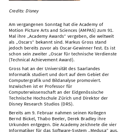
Vom Studium in den Beruf
Bibliothek
Study Scheduler
Start-ups
IT-Themenabend
Ranking
Preise, Auszeichnungen und Förderungen
Credits: Disney
Anfahrt
Open Science/Open Access
Zahlen & Fakten
Kontakt
Am vergangenen Sonntag hat die Academy of
AnsprechpartnerInnen, Personen, Forschungsgruppen
Motion Picture Arts and Sciences (AMPAS) zum 91.
SIC Merchandise
Mal ihre „Academy Awards“ vergeben, die weltweit
Termine, Vorträge und Veranstaltungen
als „Oscars“ bekannt sind. Markus Gross stand
SIC Podcast
jedoch bereits zuvor als Oscar-Gewinner fest. Es ist
Alumni
schon sein zweiter „Oscar für technische Verdienste
(Technical Achievement Award).
Gross hat an der Universität des Saarlandes
Informatik studiert und dort auf dem Gebiet der
Computergrafik und Bildanalyse promoviert.
Inzwischen ist er Professor für
Computerwissenschaft an der Eidgenössische
Technische Hochschule Zürich und Direktor der
Disney Research Studios (DRS).
Bereits am 9. Februar nahmen seinen Kollegen
Bernd Bickel, Thabo Beeler, Derek Bradley ihre
Urkunden entgegen. Die Academy zeichnete die vier
Informatiker für das Software-System „Medusa“ aus.