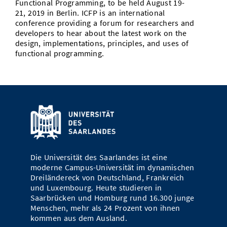
Functional Programming, to be held August 19-
Vom Studium in den Beruf
Bibliothek
21, 2019 in Berlin. ICFP is an international
Study Scheduler
Start-ups
IT-Themenabend
Ranking
Preise, Auszeichnungen und Förderungen
Anfahrt
conference providing a forum for researchers and
Open Science/Open Access
developers to hear about the latest work on the
Zahlen & Fakten
Kontakt
AnsprechpartnerInnen, Personen, Forschungsgruppen
design, implementations, principles, and uses of
functional programming.
SIC Merchandise
Termine, Vorträge und Veranstaltungen
SIC Podcast
Alumni
Die Universität des Saarlandes ist eine
moderne Campus-Universität im dynamischen
Dreiländereck von Deutschland, Frankreich
und Luxembourg. Heute studieren in
Saarbrücken und Homburg rund 16.300 junge
Menschen, mehr als 24 Prozent von ihnen
kommen aus dem Ausland.