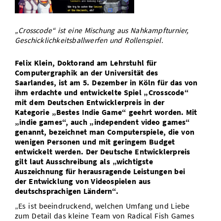
Vom Studium in den Beruf
Bibliothek
Study Scheduler
Start-ups
IT-Themenabend
Ranking
Preise, Auszeichnungen und Förderungen
Anfahrt
„Crosscode“ ist eine Mischung aus Nahkampfturnier,
Open Science/Open Access
Zahlen & Fakten
Kontakt
Geschicklichkeitsballwerfen und Rollenspiel.
AnsprechpartnerInnen, Personen, Forschungsgruppen
SIC Merchandise
Termine, Vorträge und Veranstaltungen
Felix Klein, Doktorand am Lehrstuhl für
Computergraphik an der Universität des
SIC Podcast
Saarlandes, ist am 5. Dezember in Köln für das von
Alumni
ihm erdachte und entwickelte Spiel „Crosscode“
mit dem Deutschen Entwicklerpreis in der
Kategorie „Bestes Indie Game“ geehrt worden. Mit
„indie games“, auch „independent video games“
genannt, bezeichnet man Computerspiele, die von
wenigen Personen und mit geringem Budget
entwickelt werden. Der Deutsche Entwicklerpreis
gilt laut Ausschreibung als „wichtigste
Auszeichnung für herausragende Leistungen bei
der Entwicklung von Videospielen aus
deutschsprachigen Ländern“.
„Es ist beeindruckend, welchen Umfang und Liebe
zum Detail das kleine Team von Radical Fish Games