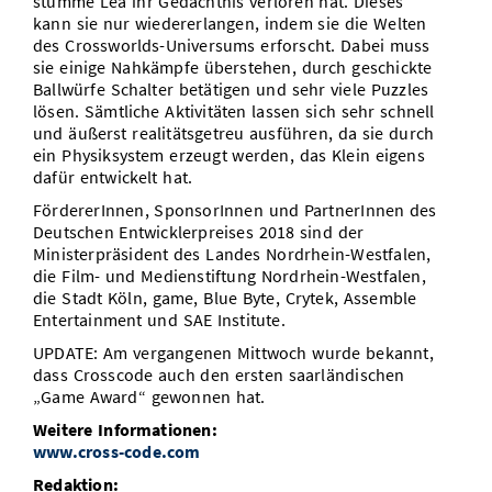
stumme Lea ihr Gedächtnis verloren hat. Dieses
kann sie nur wiedererlangen, indem sie die Welten
des Crossworlds-Universums erforscht. Dabei muss
sie einige Nahkämpfe überstehen, durch geschickte
Ballwürfe Schalter betätigen und sehr viele Puzzles
lösen. Sämtliche Aktivitäten lassen sich sehr schnell
und äußerst realitätsgetreu ausführen, da sie durch
ein Physiksystem erzeugt werden, das Klein eigens
dafür entwickelt hat.
FördererInnen, SponsorInnen und PartnerInnen des
Deutschen Entwicklerpreises 2018 sind der
Ministerpräsident des Landes Nordrhein-Westfalen,
die Film- und Medienstiftung Nordrhein-Westfalen,
die Stadt Köln, game, Blue Byte, Crytek, Assemble
Entertainment und SAE Institute.
UPDATE: Am vergangenen Mittwoch wurde bekannt,
dass Crosscode auch den ersten saarländischen
„Game Award“ gewonnen hat.
Weitere Informationen:
www.cross-code.com
Redaktion: