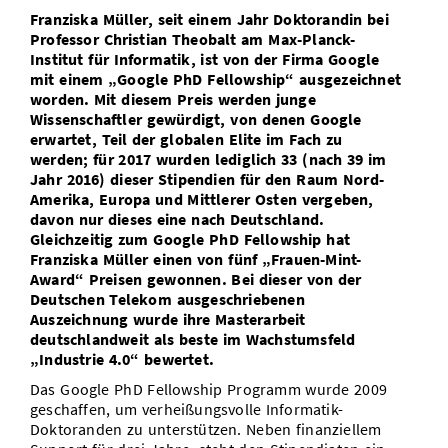
Franziska Müller, seit einem Jahr Doktorandin bei
Vom Studium in den Beruf
Bibliothek
Study Scheduler
Start-ups
IT-Themenabend
Ranking
Preise, Auszeichnungen und Förderungen
Professor Christian Theobalt am Max-Planck-
Anfahrt
Institut für Informatik, ist von der Firma Google
Open Science/Open Access
Zahlen & Fakten
Kontakt
mit einem „Google PhD Fellowship“ ausgezeichnet
AnsprechpartnerInnen, Personen, Forschungsgruppen
worden. Mit diesem Preis werden junge
Wissenschaftler gewürdigt, von denen Google
SIC Merchandise
Termine, Vorträge und Veranstaltungen
erwartet, Teil der globalen Elite im Fach zu
werden; für 2017 wurden lediglich 33 (nach 39 im
SIC Podcast
Alumni
Jahr 2016) dieser Stipendien für den Raum Nord-
Amerika, Europa und Mittlerer Osten vergeben,
davon nur dieses eine nach Deutschland.
Gleichzeitig zum Google PhD Fellowship hat
Franziska Müller einen von fünf „Frauen-Mint-
Award“ Preisen gewonnen. Bei dieser von der
Deutschen Telekom ausgeschriebenen
Auszeichnung wurde ihre Masterarbeit
deutschlandweit als beste im Wachstumsfeld
„Industrie 4.0“ bewertet.
Das Google PhD Fellowship Programm wurde 2009
geschaffen, um verheißungsvolle Informatik-
Doktoranden zu unterstützen. Neben finanziellem