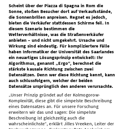
Scheint über der Piazza di Spagna in Rom die
Vom Studium in den Beruf
Bibliothek
Study Scheduler
Start-ups
IT-Themenabend
Ranking
Preise, Auszeichnungen und Förderungen
Sonne, stoßen Besucher dort auf Verkaufsstände,
Anfahrt
die Sonnenbrillen anpreisen. Regnet es jedoch,
Open Science/Open Access
Zahlen & Fakten
Kontakt
bieten die Verkäufer stattdessen Schirme feil. In
AnsprechpartnerInnen, Personen, Forschungsgruppen
diesem Szenario bestimmen die
Wetterverhältnisse, was die Straßenverkäufer
SIC Merchandise
Termine, Vorträge und Veranstaltungen
anbieten – und nicht umgekehrt. Ursache und
Wirkung sind eindeutig. Für kompliziertere Fälle
SIC Podcast
Alumni
haben Informatiker der Universität des Saarlandes
ein neuartiges Lösungsprinzip entwickelt: Ihr
Algorithmus, genannt „Ergo“, berechnet die
stärkste kausale Richtung zwischen zwei
Datensätzen. Denn wer diese Richtung kennt, kann
auch schlussfolgern, welcher der beiden
Datensätze ursprünglich den anderen verursachte.
„Unser Prinzip gründet auf der Kolmogorow-
Komplexität, diese gibt die simpelste Beschreibung
eines Datensatzes an. Für unsere Forschung
erweitern wir das und sagen: Die simpelste
Beschreibung ist gleichzeitig auch die
wahrscheinlichste“, erklärt Jilles Vreeken, Leiter der