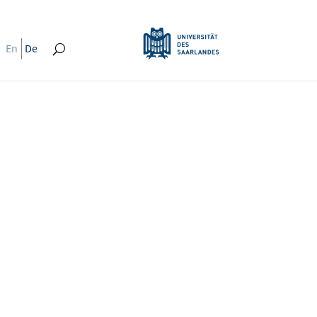
En
De