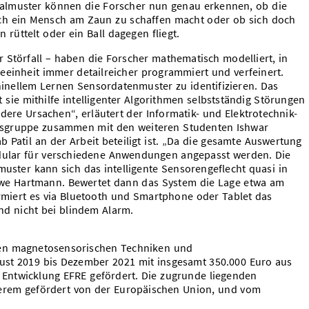
nalmuster können die Forscher nun genau erkennen, ob die
ich ein Mensch am Zaun zu schaffen macht oder ob sich doch
 rüttelt oder ein Ball dagegen fliegt.
 Störfall – haben die Forscher mathematisch modelliert, in
eeinheit immer detailreicher programmiert und verfeinert.
inellem Lernen Sensordatenmuster zu identifizieren. Das
 sie mithilfe intelligenter Algorithmen selbstständig Störungen
ere Ursachen“, erläutert der Informatik- und Elektrotechnik-
eitsgruppe zusammen mit den weiteren Studenten Ishwar
 Patil an der Arbeit beteiligt ist. „Da die gesamte Auswertung
odular für verschiedene Anwendungen angepasst werden. Die
muster kann sich das intelligente Sensorengeflecht quasi in
t Uwe Hartmann. Bewertet dann das System die Lage etwa am
armiert es via Bluetooth und Smartphone oder Tablet das
d nicht bei blindem Alarm.
gen magnetosensorischen Techniken und
ust 2019 bis Dezember 2021 mit insgesamt 350.000 Euro aus
Entwicklung EFRE gefördert. Die zugrunde liegenden
erem gefördert von der Europäischen Union, und vom