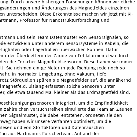
örung. Durch unsere bisherigen Forschungen können wir etliche
ngsänderungen und Änderungen des Magnetfeldes einzelnen
 unterscheiden. Diese Erkenntnisse machen wir jetzt mit KI-
artmann, Professor für Nanostrukturforschung und
Hartmann und sein Team Datenmuster von Sensorsignalen, so
Sie entwickeln unter anderem Sensorsysteme in Kabeln, die
 Flughäfen oder Lagerhallen überwachen können. Dafür
en oder Überklettern der Zäune von Fehlalarmen etwa durch
den die Forscher Magnetfeldsensoren: Diese haben sie immer
elt. Sie nehmen einige Meter in jede Richtung jede noch so
wahr. In normaler Umgebung, ohne Vakuum, tiefe
otz Störquellen spüren sie Magnetfelder auf, die annähernd
Erdmagnetfeld. Bislang erfassten solche Sensoren unter
, die etwa tausend Mal kleiner als das Erdmagnetfeld sind.
 Beschleunigungssensoren integriert, um die Empfindlichkeit
In zahlreichen Versuchsreihen simulierte das Team an Zäunen
chen Signalmuster, die dabei entstehen, ordneten sie den
inweg haben wir unsere Verfahren optimiert, um die
ulesen und von Störfaktoren und Datenrauschen
n Gao aus Hartmanns Forscherteam. Anhand der