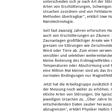
unterscheiden sich je nach Art der St
Arten von Erschütterungen, Schwingu
Ursachen zuordnen und von Fehlalarmen
Methoden übertragbar“, erklärt Uwe H
Nanotechnologie.
Seit fast zwanzig Jahren erforschen 
auch von Erschütterungen an Zäunen: 
Zaunanlagen großflächiger Areale wie
grenzen sie Störungen wie Zerschneid
Wind oder Tiere ab. Zum einen verwen
sensibler und selektiver weiterentwick
kleine Änderung des Erdmagnetfeldes 
Temperaturen oder Abschirmung und tr
eine Million Mal kleiner sind als das 
normalen Bedingungen nur Magnetfelder
Jetzt hat die Arbeitsgruppe zusätzlich
der Messung noch weiter zu erhöhen. 
etliche Arten von Störungen. Die typis
jeweiligen Ursachen zu. „Über Jahre h
entscheidenden Daten sauber herausz
abzugrenzen“, erklärt Physiker Haibi