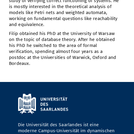
study of verifying correct functioning of systems. He
Vom Studium in den Beruf
Bibliothek
is mostly interested in the theoretical analysis of
Study Scheduler
Start-ups
IT-Themenabend
Ranking
Preise, Auszeichnungen und Förderungen
Anfahrt
models like Petri nets and weighted automata,
working on fundamental questions like reachability
Open Science/Open Access
Zahlen & Fakten
Kontakt
and equivalence.
AnsprechpartnerInnen, Personen, Forschungsgruppen
Filip obtained his PhD at the University of Warsaw
SIC Merchandise
Termine, Vorträge und Veranstaltungen
on the topic of database theory. After he obtained
his PhD he switched to the area of formal
SIC Podcast
Alumni
verification, spending almost four years as a
postdoc at the Universities of Warwick, Oxford and
Bordeaux.
Die Universität des Saarlandes ist eine
moderne Campus-Universität im dynamischen