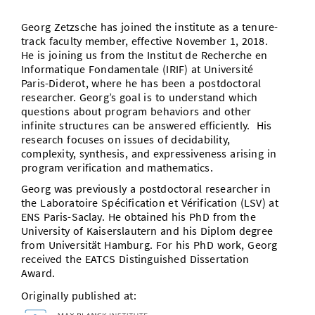
Vom Studium in den Beruf
Bibliothek
Study Scheduler
Start-ups
IT-Themenabend
Ranking
Preise, Auszeichnungen und Förderungen
Georg Zetzsche has joined the institute as a tenure-
Anfahrt
track faculty member, effective November 1, 2018.
Open Science/Open Access
Zahlen & Fakten
Kontakt
He is joining us from the Institut de Recherche en
AnsprechpartnerInnen, Personen, Forschungsgruppen
Informatique Fondamentale (IRIF) at Université
Paris-Diderot, where he has been a postdoctoral
SIC Merchandise
Termine, Vorträge und Veranstaltungen
researcher. Georg’s goal is to understand which
questions about program behaviors and other
SIC Podcast
Alumni
infinite structures can be answered efficiently. His
research focuses on issues of decidability,
complexity, synthesis, and expressiveness arising in
program verification and mathematics.
Georg was previously a postdoctoral researcher in
the Laboratoire Spécification et Vérification (LSV) at
ENS Paris-Saclay. He obtained his PhD from the
University of Kaiserslautern and his Diplom degree
from Universität Hamburg. For his PhD work, Georg
received the EATCS Distinguished Dissertation
Award.
Originally published at: