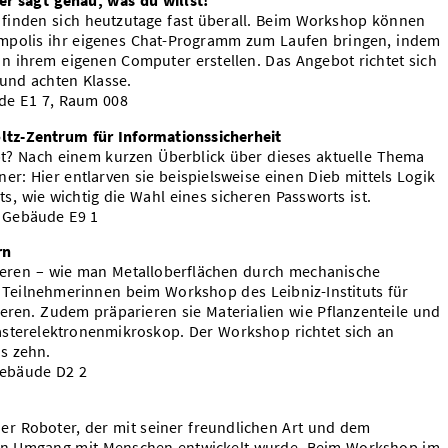
er sagt genau, was du willst!
xa finden sich heutzutage fast überall. Beim Workshop können
mpolis ihr eigenes Chat-Programm zum Laufen bringen, indem
 ihrem eigenen Computer erstellen. Das Angebot richtet sich
 und achten Klasse.
ude E1 7, Raum 008
ltz-Zentrum für Informationssicherheit
pt? Nach einem kurzen Überblick über dieses aktuelle Thema
er: Hier entlarven sie beispielsweise einen Dieb mittels Logik
, wie wichtig die Wahl eines sicheren Passworts ist.
, Gebäude E9 1
rn
ieren – wie man Metalloberflächen durch mechanische
Teilnehmerinnen beim Workshop des Leibniz-Instituts für
eren. Zudem präparieren sie Materialien wie Pflanzenteile und
sterelektronenmikroskop. Der Workshop richtet sich an
s zehn.
 Gebäude D2 2
er Roboter, der mit seiner freundlichen Art und dem
den Umgang mit Menschen entwickelt wurde. Beim Workshop im