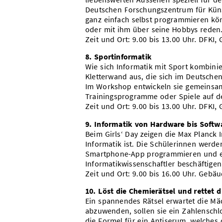
Deutschen Forschungszentrum für Künst
ganz einfach selbst programmieren k
oder mit ihm über seine Hobbys reden
Zeit und Ort: 9.00 bis 13.00 Uhr. DFKI
8. Sportinformatik
Wie sich Informatik mit Sport kombinie
Kletterwand aus, die sich im Deutschen
Im Workshop entwickeln sie gemeinsam 
Trainingsprogramme oder Spiele auf de
Zeit und Ort: 9.00 bis 13.00 Uhr. DFKI
9. Informatik von Hardware bis Softw
Beim Girls‘ Day zeigen die Max Planck I
Informatik ist. Die Schülerinnen werden
Smartphone-App programmieren und erf
Informatikwissenschaftler beschäftigen
Zeit und Ort: 9.00 bis 16.00 Uhr. Gebäu
10. Löst die Chemierätsel und rettet 
Ein spannendes Rätsel erwartet die Mä
abzuwenden, sollen sie ein Zahlenschlo
die Formel für ein Antiserum, welches