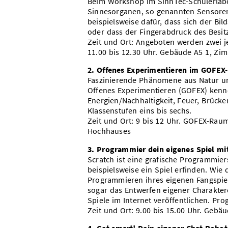
Beim Workshop im SinnTec-Schülerlabo
Sinnesorganen, so genannten Sensoren
beispielsweise dafür, dass sich der Bi
oder dass der Fingerabdruck des Besit
Zeit und Ort: Angeboten werden zwei j
11.00 bis 12.30 Uhr. Gebäude A5 1, Zim
2. Offenes Experimentieren im GOFEX
Faszinierende Phänomene aus Natur un
Offenes Experimentieren (GOFEX) kenn
Energien/Nachhaltigkeit, Feuer, Brücke
Klassenstufen eins bis sechs.
Zeit und Ort: 9 bis 12 Uhr. GOFEX-Rau
Hochhauses
3. Programmier dein eigenes Spiel mi
Scratch ist eine grafische Programmie
beispielsweise ein Spiel erfinden. Wie
Programmieren ihres eigenen Fangspiels
sogar das Entwerfen eigener Charakt
Spiele im Internet veröffentlichen. Pr
Zeit und Ort: 9.00 bis 15.00 Uhr. Geb