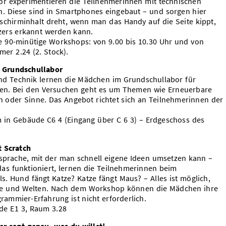
r experimentieren die Teilnehmerinnen mit technischen
. Diese sind in Smartphones eingebaut – und sorgen hier
ldschirminhalt dreht, wenn man das Handy auf die Seite kippt,
zers erkannt werden kann.
e 90-minütige Workshops: von 9.00 bis 10.30 Uhr und von
mer 2.24 (2. Stock).
- Grundschullabor
d Technik lernen die Mädchen im Grundschullabor für
en. Bei den Versuchen geht es um Themen wie Erneuerbare
n oder Sinne. Das Angebot richtet sich an Teilnehmerinnen der
m in Gebäude C6 4 (Eingang über C 6 3) – Erdgeschoss des
t Scratch
rsprache, mit der man schnell eigene Ideen umsetzen kann –
 das funktioniert, lernen die Teilnehmerinnen beim
. Hund fängt Katze? Katze fängt Maus? – Alles ist möglich,
ere und Welten. Nach dem Workshop können die Mädchen ihre
ogrammier-Erfahrung ist nicht erforderlich.
äude E1 3, Raum 3.28