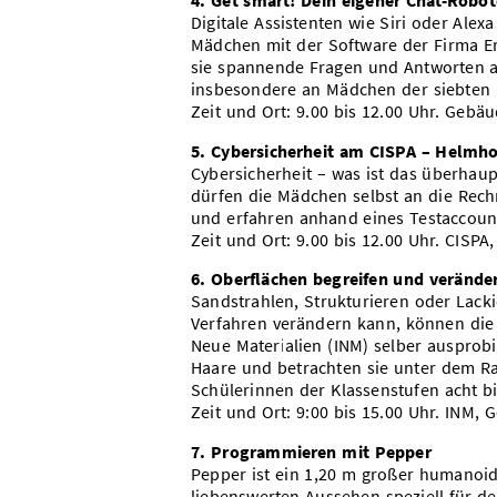
4. Get smart! Dein eigener Chat-Robot
Digitale Assistenten wie Siri oder Ale
Mädchen mit der Software der Firma E
sie spannende Fragen und Antworten an
insbesondere an Mädchen der siebten
Zeit und Ort: 9.00 bis 12.00 Uhr. Gebä
5. Cybersicherheit am CISPA – Helmho
Cybersicherheit – was ist das überhau
dürfen die Mädchen selbst an die Rechn
und erfahren anhand eines Testaccounts
Zeit und Ort: 9.00 bis 12.00 Uhr. CISPA
6. Oberflächen begreifen und verände
Sandstrahlen, Strukturieren oder Lack
Verfahren verändern kann, können die 
Neue Materialien (INM) selber ausprobi
Haare und betrachten sie unter dem Ra
Schülerinnen der Klassenstufen acht bi
Zeit und Ort: 9:00 bis 15.00 Uhr. INM,
7. Programmieren mit Pepper
Pepper ist ein 1,20 m großer humanoid
liebenswerten Aussehen speziell für 