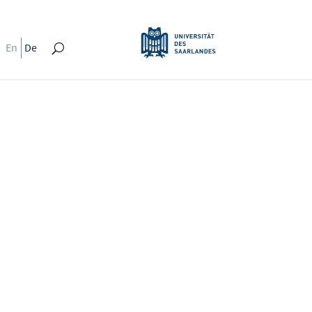
En
De