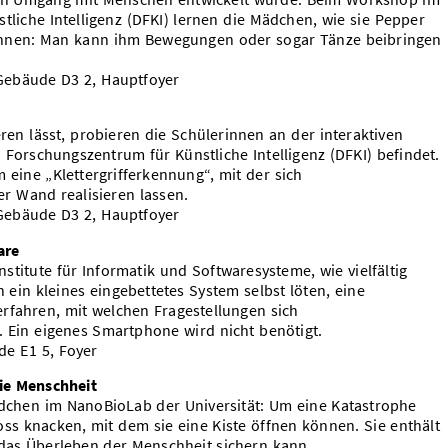
liche Intelligenz (DFKI) lernen die Mädchen, wie sie Pepper
önnen: Man kann ihm Bewegungen oder sogar Tänze beibringen
.
, Gebäude D3 2, Hauptfoyer
ren lässt, probieren die Schülerinnen an der interaktiven
 Forschungszentrum für Künstliche Intelligenz (DFKI) befindet.
eine „Klettergrifferkennung“, mit der sich
r Wand realisieren lassen.
, Gebäude D3 2, Hauptfoyer
are
nstitute für Informatik und Softwaresysteme, wie vielfältig
 ein kleines eingebettetes System selbst löten, eine
ahren, mit welchen Fragestellungen sich
. Ein eigenes Smartphone wird nicht benötigt.
de E1 5, Foyer
die Menschheit
dchen im NanoBioLab der Universität: Um eine Katastrophe
ss knacken, mit dem sie eine Kiste öffnen können. Sie enthält
 das Überleben der Menschheit sichern kann.