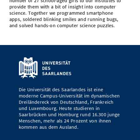
number of 27 school-aged girls to our institutes to
Vom Studium in den Beruf
Bibliothek
provide them with a bit of insight into computer
Study Scheduler
Start-ups
IT-Themenabend
Ranking
Preise, Auszeichnungen und Förderungen
Anfahrt
science. Together we programmed smartphone
apps, soldered blinking smiles and running bugs,
Open Science/Open Access
Zahlen & Fakten
Kontakt
and solved hands-on computer science puzzles.
AnsprechpartnerInnen, Personen, Forschungsgruppen
SIC Merchandise
Termine, Vorträge und Veranstaltungen
SIC Podcast
Alumni
Die Universität des Saarlandes ist eine
moderne Campus-Universität im dynamischen
Dreiländereck von Deutschland, Frankreich
und Luxembourg. Heute studieren in
Saarbrücken und Homburg rund 16.300 junge
Menschen, mehr als 24 Prozent von ihnen
kommen aus dem Ausland.