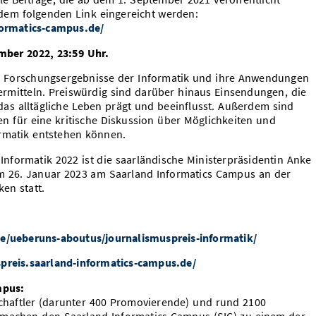
dem folgenden Link eingereicht werden:
formatics-campus.de/
ember 2022, 23:59 Uhr.
ie Forschungsergebnisse der Informatik und ihre Anwendungen
ermitteln. Preiswürdig sind darüber hinaus Einsendungen, die
 das alltägliche Leben prägt und beeinflusst. Außerdem sind
n für eine kritische Diskussion über Möglichkeiten und
rmatik entstehen können.
nformatik 2022 ist die saarländische Ministerpräsidentin Anke
 am 26. Januar 2023 am Saarland Informatics Campus an der
en statt.
de/ueberuns-aboutus/journalismuspreis-informatik/
spreis.saarland-informatics-campus.de/
mpus:
chaftler (darunter 400 Promovierende) und rund 2100