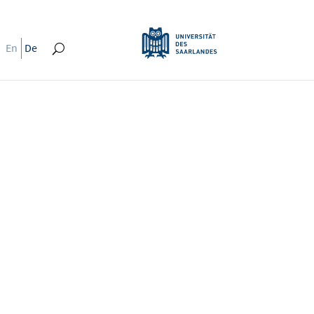
En
De