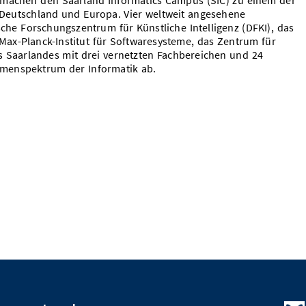
 machen den Saarland Informatics Campus (SIC) zu einem der
 Deutschland und Europa. Vier weltweit angesehene
che Forschungszentrum für Künstliche Intelligenz (DFKI), das
s Max-Planck-Institut für Softwaresysteme, das Zentrum für
es Saarlandes mit drei vernetzten Fachbereichen und 24
menspektrum der Informatik ab.