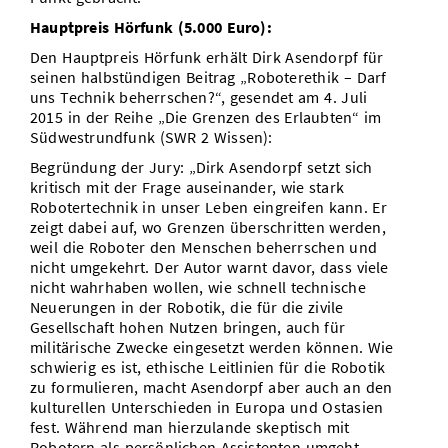
Hauptpreis Hörfunk (5.000 Euro):
Den Hauptpreis Hörfunk erhält Dirk Asendorpf für
seinen halbstündigen Beitrag „Roboterethik – Darf
uns Technik beherrschen?“, gesendet am 4. Juli
2015 in der Reihe „Die Grenzen des Erlaubten“ im
Südwestrundfunk (SWR 2 Wissen):
Begründung der Jury: „Dirk Asendorpf setzt sich
kritisch mit der Frage auseinander, wie stark
Robotertechnik in unser Leben eingreifen kann. Er
zeigt dabei auf, wo Grenzen überschritten werden,
weil die Roboter den Menschen beherrschen und
nicht umgekehrt. Der Autor warnt davor, dass viele
nicht wahrhaben wollen, wie schnell technische
Neuerungen in der Robotik, die für die zivile
Gesellschaft hohen Nutzen bringen, auch für
militärische Zwecke eingesetzt werden können. Wie
schwierig es ist, ethische Leitlinien für die Robotik
zu formulieren, macht Asendorpf aber auch an den
kulturellen Unterschieden in Europa und Ostasien
fest. Während man hierzulande skeptisch mit
Robotern als persönlichen Assistenten umgeht,