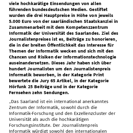
viele hochkarätige Einsendungen von allen
Vom Studium in den Beruf
Bibliothek
Study Scheduler
Start-ups
IT-Themenabend
Ranking
führenden bundesdeutschen Medien. Gestiftet
Preise, Auszeichnungen und Förderungen
Anfahrt
wurden die drei Hauptpreise in Höhe von jeweils
Open Science/Open Access
5.000 Euro von der saarländischen Staatskanzlei in
Zahlen & Fakten
Kontakt
AnsprechpartnerInnen, Personen, Forschungsgruppen
Zusammenarbeit mit dem Kompetenzzentrum
Informatik der Universität des Saarlandes. Ziel des
SIC Merchandise
Termine, Vorträge und Veranstaltungen
Journalistenpreises ist es, Beiträge zu honorieren,
die in der breiten Öffentlichkeit das Interesse für
SIC Podcast
Alumni
Themen der Informatik wecken und sich mit den
Chancen und Risiken der Informationstechnologie
auseinandersetzen. Dieses Jahr haben sich über
hundert Journalisten um den Journalistenpreis
Informatik beworben, in der Kategorie Print
bewertete die Jury 65 Artikel, in der Kategorie
Hörfunk 25 Beiträge und in der Kategorie
Fernsehen zehn Sendungen.
„Das Saarland ist ein international anerkanntes
Zentrum der Informatik, sowohl durch die
Informatik-Forschung und den Exzellenzcluster der
Universität als auch die hochkarätigen
Forschungsinstitute. Der Journalistenpreis
Informatik würdigt sowohl den internationalen