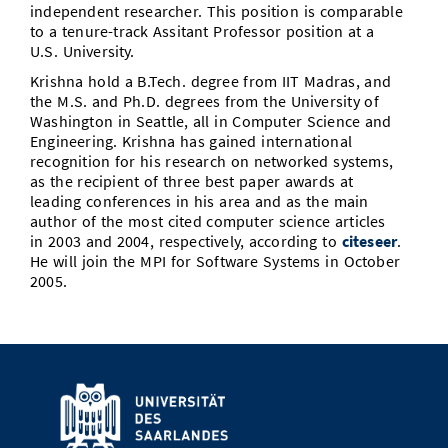
independent researcher. This position is comparable
Vom Studium in den Beruf
Bibliothek
Study Scheduler
Start-ups
IT-Themenabend
Ranking
to a tenure-track Assitant Professor position at a
Preise, Auszeichnungen und Förderungen
Anfahrt
U.S. University.
Open Science/Open Access
Zahlen & Fakten
Kontakt
Krishna hold a B.Tech. degree from IIT Madras, and
AnsprechpartnerInnen, Personen, Forschungsgruppen
the M.S. and Ph.D. degrees from the University of
SIC Merchandise
Washington in Seattle, all in Computer Science and
Termine, Vorträge und Veranstaltungen
Engineering. Krishna has gained international
recognition for his research on networked systems,
SIC Podcast
Alumni
as the recipient of three best paper awards at
leading conferences in his area and as the main
author of the most cited computer science articles
in 2003 and 2004, respectively, according to
citeseer
.
He will join the MPI for Software Systems in October
2005.