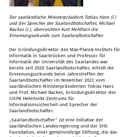
Vom Studium in den Beruf
Bibliothek
Study Scheduler
Start-ups
IT-Themenabend
Ranking
Preise, Auszeichnungen und Förderungen
Anfahrt
Der saarländische Ministerpräsident Tobias Hans (l.)
Open Science/Open Access
Zahlen & Fakten
und der Sprecher der Saarlandbotschafter, Michael
Kontakt
AnsprechpartnerInnen, Personen, Forschungsgruppen
Backes (r.), überreichten Kurt Mehlhorn die
Ernennungsurkunde zum Saarlandbotschafter.
SIC Merchandise
Termine, Vorträge und Veranstaltungen
Der Gründungsdirektor des Max-Planck-Instituts für
SIC Podcast
Alumni
Informatik in Saarbrücken und Professor für
Informatik der Universität des Saarlandes war
bereits seit 2020 Saarlandbotschafter, erhielt die
Ernennungsurkunde beim Jahrestreffen der
Saarlandbotschafter im November 2021 vom
saarländischen Ministerpräsidenten Tobias Hans
und Prof. Michael Backes, Gründungsdirektor des
CISPA Helmholtz-Zentrums für
Informationssicherheit und Sprecher der
Saarlandbotschafter.
„Saarlandbotschafter“ ist eine Initiative der
saarländischen Landesregierung und der SHS
Foundation, einer gemeinnützige Stiftung, die das