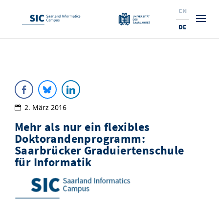
EN
DE
Studium
Forschung
Interessierte & BewerberInnen
Wirtschaft
Studierende
Institute & Forschungsthemen
Studienangebot
2. März 2016
Mehr als nur ein flexibles
Angebote für SchülerInnen
News
Service
Karrierewege
Technologietransfer
Aktuelle Semesterinfos
Forschungsinstitutionen
Doktorandenprogramm:
10 Gründe für den SIC
Über Uns
Beratung für Studierende
Ranking
Saarbrücker Graduiertenschule
News
News & Termine
Service und Support
Promotion
Innovationsstandort
für Informatik
NEU: Internationale Studiengänge
Lehrveranstaltungen & AnsprechpartnerInnen
Forschungsfelder
Saarland Informatics Campus
ProfessorInnen
Gründen & Investieren
Expertise am SIC
Preise, Auszeichnungen und Förderungen
Forschungshighlights
Neu am SIC?
Semestertermine & Klausuren
ProfessorInnen
Stellenangebote
Stellenangebote
Kooperieren & Investieren
Marketing & Öffentlichkeitsarbeit
Forschungshighlights
Termine, Vorträge und Veranstaltungen
Standort
Prüfungsangelegenheiten
Forschungsgruppen
Bibliothek
Forschungsinstitutionen
Termine, Vorträge und Veranstaltungen
Pressemeldungen
Forschungsinstitutionen
Kontakte & Anfahrt
Pressespiegel