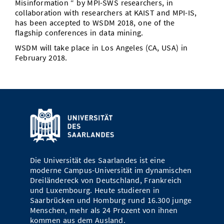
Misinformation “ by MPI-SWS researchers, in
Vom Studium in den Beruf
Bibliothek
collaboration with researchers at KAIST and MPI-IS,
Study Scheduler
Start-ups
IT-Themenabend
Ranking
Preise, Auszeichnungen und Förderungen
Anfahrt
has been accepted to WSDM 2018, one of the
Open Science/Open Access
flagship conferences in data mining.
Zahlen & Fakten
Kontakt
AnsprechpartnerInnen, Personen, Forschungsgruppen
WSDM will take place in Los Angeles (CA, USA) in
February 2018.
SIC Merchandise
Termine, Vorträge und Veranstaltungen
SIC Podcast
Alumni
Die Universität des Saarlandes ist eine
moderne Campus-Universität im dynamischen
Dreiländereck von Deutschland, Frankreich
und Luxembourg. Heute studieren in
Saarbrücken und Homburg rund 16.300 junge
Menschen, mehr als 24 Prozent von ihnen
kommen aus dem Ausland.