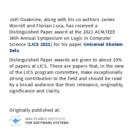
Vom Studium in den Beruf
Bibliothek
Study Scheduler
Start-ups
IT-Themenabend
Ranking
Preise, Auszeichnungen und Förderungen
Anfahrt
Joël Ouaknine, along with his co-authors James
Open Science/Open Access
Zahlen & Fakten
Kontakt
Worrell and Florian Luca, has received a
AnsprechpartnerInnen, Personen, Forschungsgruppen
Distinguished Paper award at the 2021 ACM/IEEE
SIC Merchandise
36th Annual Symposium on Logic in Computer
Termine, Vorträge und Veranstaltungen
Science (
LICS 2021
) for his paper
Universal Skolem
SIC Podcast
Sets
.
Alumni
Distinguished Paper awards are given to about 10%
of papers at LICS. These are papers that, in the view
of the LICS program committee, make exceptionally
strong contribution to the field and should be read
by a broad audience due their relevance, originality,
significance and clarity.
Originally published at: