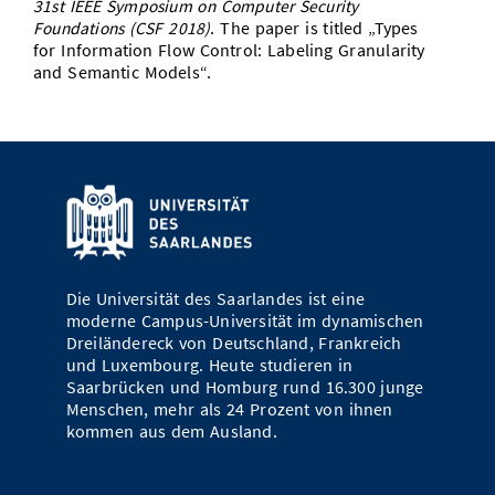
31st IEEE Symposium on Computer Security
Vom Studium in den Beruf
Bibliothek
Foundations (CSF 2018)
. The paper is titled „Types
Study Scheduler
Start-ups
IT-Themenabend
Ranking
Preise, Auszeichnungen und Förderungen
Anfahrt
for Information Flow Control: Labeling Granularity
Open Science/Open Access
and Semantic Models“.
Zahlen & Fakten
Kontakt
AnsprechpartnerInnen, Personen, Forschungsgruppen
SIC Merchandise
Termine, Vorträge und Veranstaltungen
SIC Podcast
Alumni
Die Universität des Saarlandes ist eine
moderne Campus-Universität im dynamischen
Dreiländereck von Deutschland, Frankreich
und Luxembourg. Heute studieren in
Saarbrücken und Homburg rund 16.300 junge
Menschen, mehr als 24 Prozent von ihnen
kommen aus dem Ausland.