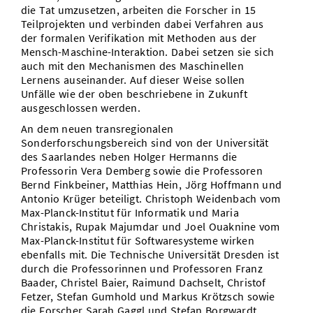
die Tat umzusetzen, arbeiten die Forscher in 15
Teilprojekten und verbinden dabei Verfahren aus
der formalen Verifikation mit Methoden aus der
Mensch-Maschine-Interaktion. Dabei setzen sie sich
auch mit den Mechanismen des Maschinellen
Lernens auseinander. Auf dieser Weise sollen
Unfälle wie der oben beschriebene in Zukunft
ausgeschlossen werden.
An dem neuen transregionalen
Sonderforschungsbereich sind von der Universität
des Saarlandes neben Holger Hermanns die
Professorin Vera Demberg sowie die Professoren
Bernd Finkbeiner, Matthias Hein, Jörg Hoffmann und
Antonio Krüger beteiligt. Christoph Weidenbach vom
Max-Planck-Institut für Informatik und Maria
Christakis, Rupak Majumdar und Joel Ouaknine vom
Max-Planck-Institut für Softwaresysteme wirken
ebenfalls mit. Die Technische Universität Dresden ist
durch die Professorinnen und Professoren Franz
Baader, Christel Baier, Raimund Dachselt, Christof
Fetzer, Stefan Gumhold und Markus Krötzsch sowie
die Forscher Sarah Gaggl und Stefan Borgwardt