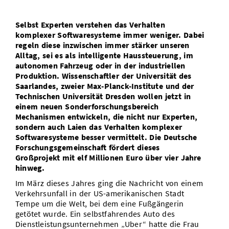
Vom Studium in den Beruf
Bibliothek
Study Scheduler
Start-ups
IT-Themenabend
Ranking
Preise, Auszeichnungen und Förderungen
Anfahrt
Selbst Experten verstehen das Verhalten
Open Science/Open Access
komplexer Softwaresysteme immer weniger. Dabei
Zahlen & Fakten
Kontakt
AnsprechpartnerInnen, Personen, Forschungsgruppen
regeln diese inzwischen immer stärker unseren
Alltag, sei es als intelligente Haussteuerung, im
SIC Merchandise
Termine, Vorträge und Veranstaltungen
autonomen Fahrzeug oder in der industriellen
Produktion. Wissenschaftler der Universität des
SIC Podcast
Alumni
Saarlandes, zweier Max-Planck-Institute und der
Technischen Universität Dresden wollen jetzt in
einem neuen Sonderforschungsbereich
Mechanismen entwickeln, die nicht nur Experten,
sondern auch Laien das Verhalten komplexer
Softwaresysteme besser vermittelt. Die Deutsche
Forschungsgemeinschaft fördert dieses
Großprojekt mit elf Millionen Euro über vier Jahre
hinweg.
Im März dieses Jahres ging die Nachricht von einem
Verkehrsunfall in der US-amerikanischen Stadt
Tempe um die Welt, bei dem eine Fußgängerin
getötet wurde. Ein selbstfahrendes Auto des
Dienstleistungsunternehmen „Uber“ hatte die Frau