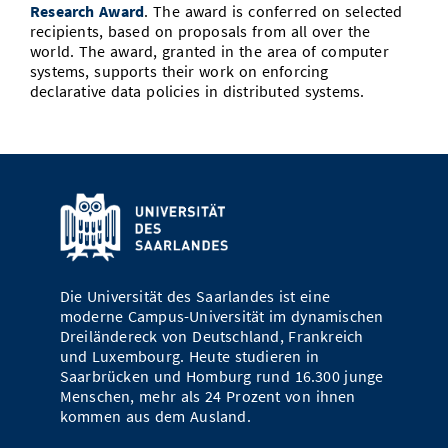
Research Award
. The award is conferred on selected
Vom Studium in den Beruf
Bibliothek
Study Scheduler
Start-ups
IT-Themenabend
Ranking
recipients, based on proposals from all over the
Preise, Auszeichnungen und Förderungen
Anfahrt
world. The award, granted in the area of computer
Open Science/Open Access
systems, supports their work on enforcing
Zahlen & Fakten
Kontakt
AnsprechpartnerInnen, Personen, Forschungsgruppen
declarative data policies in distributed systems.
SIC Merchandise
Termine, Vorträge und Veranstaltungen
SIC Podcast
Alumni
Die Universität des Saarlandes ist eine
moderne Campus-Universität im dynamischen
Dreiländereck von Deutschland, Frankreich
und Luxembourg. Heute studieren in
Saarbrücken und Homburg rund 16.300 junge
Menschen, mehr als 24 Prozent von ihnen
kommen aus dem Ausland.