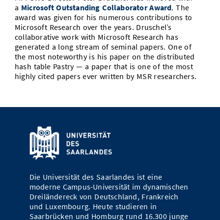
a
Microsoft Outstanding Collaborator Award
. The
Vom Studium in den Beruf
Bibliothek
Study Scheduler
Start-ups
IT-Themenabend
Ranking
award was given for his numerous contributions to
Preise, Auszeichnungen und Förderungen
Anfahrt
Microsoft Research over the years. Druschel’s
Open Science/Open Access
Zahlen & Fakten
collaborative work with Microsoft Research has
Kontakt
AnsprechpartnerInnen, Personen, Forschungsgruppen
generated a long stream of seminal papers. One of
the most noteworthy is his paper on the distributed
SIC Merchandise
Termine, Vorträge und Veranstaltungen
hash table Pastry — a paper that is one of the most
highly cited papers ever written by MSR researchers.
SIC Podcast
Alumni
Die Universität des Saarlandes ist eine
moderne Campus-Universität im dynamischen
Dreiländereck von Deutschland, Frankreich
und Luxembourg. Heute studieren in
Saarbrücken und Homburg rund 16.300 junge