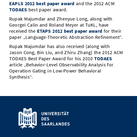
EAPLS 2012 best paper award
and the 2012 ACM
Vom Studium in den Beruf
Bibliothek
Study Scheduler
Start-ups
IT-Themenabend
Ranking
TODAES
best paper award.
Preise, Auszeichnungen und Förderungen
Anfahrt
Rupak Majumdar and Zhenyue Long, along with
Open Science/Open Access
Zahlen & Fakten
Kontakt
Georgei Calin and Roland Meyer at TuKL, have
AnsprechpartnerInnen, Personen, Forschungsgruppen
received the
ETAPS 2012 best paper award
for their
SIC Merchandise
paper „Language-Theoretic Abstraction Refinement“.
Termine, Vorträge und Veranstaltungen
Rupak Majumdar has also received (along with
SIC Podcast
Alumni
Jason Cong, Bin Liu, and Zhiru Zhang) the 2012 ACM
TODAES Best Paper Award for his 2010
TODAES
article „Behavior-Level Observability Analysis for
Operation Gating in Low-Power Behavioral
Synthesis“.