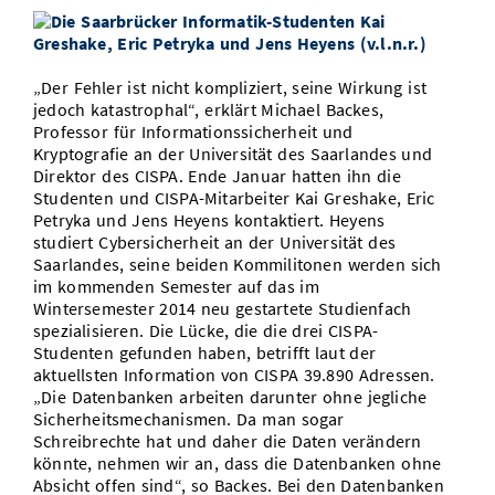
Vom Studium in den Beruf
Bibliothek
Study Scheduler
Start-ups
IT-Themenabend
Ranking
Preise, Auszeichnungen und Förderungen
Anfahrt
Open Science/Open Access
Zahlen & Fakten
Kontakt
„Der Fehler ist nicht kompliziert, seine Wirkung ist
AnsprechpartnerInnen, Personen, Forschungsgruppen
jedoch katastrophal“, erklärt Michael Backes,
Professor für Informationssicherheit und
SIC Merchandise
Termine, Vorträge und Veranstaltungen
Kryptografie an der Universität des Saarlandes und
Direktor des CISPA. Ende Januar hatten ihn die
SIC Podcast
Alumni
Studenten und CISPA-Mitarbeiter Kai Greshake, Eric
Petryka und Jens Heyens kontaktiert. Heyens
studiert Cybersicherheit an der Universität des
Saarlandes, seine beiden Kommilitonen werden sich
im kommenden Semester auf das im
Wintersemester 2014 neu gestartete Studienfach
spezialisieren. Die Lücke, die die drei CISPA-
Studenten gefunden haben, betrifft laut der
aktuellsten Information von CISPA 39.890 Adressen.
„Die Datenbanken arbeiten darunter ohne jegliche
Sicherheitsmechanismen. Da man sogar
Schreibrechte hat und daher die Daten verändern
könnte, nehmen wir an, dass die Datenbanken ohne
Absicht offen sind“, so Backes. Bei den Datenbanken