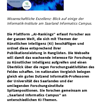
Vom Studium in den Beruf
Bibliothek
Study Scheduler
Start-ups
IT-Themenabend
Ranking
Preise, Auszeichnungen und Förderungen
Anfahrt
Open Science/Open Access
Zahlen & Fakten
Kontakt
Wissenschaftliche Exzellenz: Blick auf einige der
AnsprechpartnerInnen, Personen, Forschungsgruppen
Informatik-Institute am Saarland Informatics Campus.
SIC Merchandise
Termine, Vorträge und Veranstaltungen
Die Plattform „AI-Rankings“ erfasst Forscher aus
SIC Podcast
der ganzen Welt, die sich mit Themen der
Alumni
Künstlichen Intelligenz (KI) beschäftigen und
ordnet diese entsprechend ihrer
Publikationsleistung in Ranglisten. Die Webseite
will damit das wachsende Interesse für Forschung
zu Künstlicher Intelligenz aufgreifen und einen
Überblick über die regen Forschungsaktivitäten des
Feldes schaffen. Im nationalen Vergleich belegen
gleich ein gutes Dutzend Informatik-Professoren
der Universität des Saarlandes und der
umliegenden Forschungsinstitute
Spitzenpositionen. Sie forschen gemeinsam am
„Saarland Informatics Campus“ an
unterschiedlichen KI-Themen.