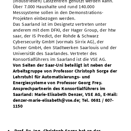
(industriellen) Lastzentren genutzt werden kann.
Über 7.000 Haushalte und rund 140.000
Messsysteme sollen in den Demonstrations-
Projekten einbezogen werden.
Das Saarland ist im Designetz vertreten unter
anderem mit dem DFKI, der Hager Group, der htw
saar, der IS Predict, der Rohde & Schwarz
Cybersecurity GmbH (vormals Sirrix AG), der
Scheer GmbH, den Stadtwerken Saarlouis und der
Universität des Saarlandes. Vertreter des
Konsortialführers im Saarland ist die VSE AG.
Von Seiten der Saar-Uni beteiligt ist neben der
Arbeitsgruppe von Professor Christoph Sorge der
Lehrstuhl für Automatisierungs- und
Energiesysteme von Professor Georg Frey.
Ansprechpartnerin des Konsortialführers im
Saarland: Marie-Elisabeth Denzer, VSE AG, E-Mail:
denzer-marie-elisabeth@vse.de; Tel. 0681 / 607-
1150
Prof. Dr.-Ing. Christoph Sorge hat an der