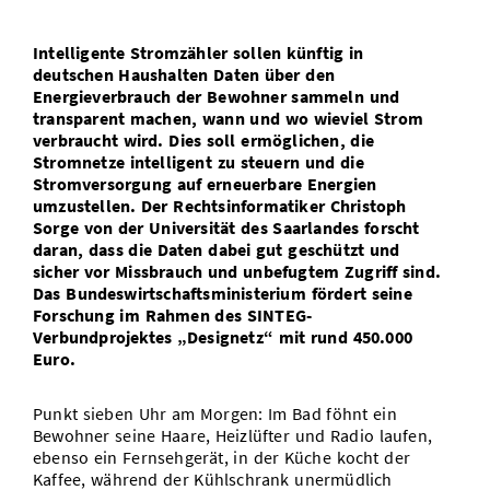
Vom Studium in den Beruf
Bibliothek
Study Scheduler
Start-ups
IT-Themenabend
Ranking
Preise, Auszeichnungen und Förderungen
Anfahrt
Intelligente Stromzähler sollen künftig in
Open Science/Open Access
deutschen Haushalten Daten über den
Zahlen & Fakten
Kontakt
AnsprechpartnerInnen, Personen, Forschungsgruppen
Energieverbrauch der Bewohner sammeln und
transparent machen, wann und wo wieviel Strom
SIC Merchandise
Termine, Vorträge und Veranstaltungen
verbraucht wird. Dies soll ermöglichen, die
Stromnetze intelligent zu steuern und die
SIC Podcast
Alumni
Stromversorgung auf erneuerbare Energien
umzustellen. Der Rechtsinformatiker Christoph
Sorge von der Universität des Saarlandes forscht
daran, dass die Daten dabei gut geschützt und
sicher vor Missbrauch und unbefugtem Zugriff sind.
Das Bundeswirtschaftsministerium fördert seine
Forschung im Rahmen des SINTEG-
Verbundprojektes „Designetz“ mit rund 450.000
Euro.
Punkt sieben Uhr am Morgen: Im Bad föhnt ein
Bewohner seine Haare, Heizlüfter und Radio laufen,
ebenso ein Fernsehgerät, in der Küche kocht der
Kaffee, während der Kühlschrank unermüdlich