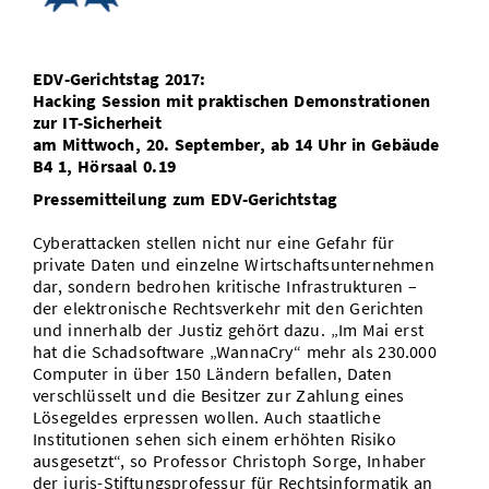
Vom Studium in den Beruf
Bibliothek
Study Scheduler
Start-ups
IT-Themenabend
Ranking
Preise, Auszeichnungen und Förderungen
Anfahrt
Open Science/Open Access
EDV-Gerichtstag 2017:
Zahlen & Fakten
Kontakt
AnsprechpartnerInnen, Personen, Forschungsgruppen
Hacking Session mit praktischen Demonstrationen
zur IT-Sicherheit
SIC Merchandise
Termine, Vorträge und Veranstaltungen
am Mittwoch, 20. September, ab 14 Uhr in Gebäude
B4 1, Hörsaal 0.19
SIC Podcast
Alumni
Pressemitteilung zum EDV-Gerichtstag
Cyberattacken stellen nicht nur eine Gefahr für
private Daten und einzelne Wirtschaftsunternehmen
dar, sondern bedrohen kritische Infrastrukturen –
der elektronische Rechtsverkehr mit den Gerichten
und innerhalb der Justiz gehört dazu. „Im Mai erst
hat die Schadsoftware „WannaCry“ mehr als 230.000
Computer in über 150 Ländern befallen, Daten
verschlüsselt und die Besitzer zur Zahlung eines
Lösegeldes erpressen wollen. Auch staatliche
Institutionen sehen sich einem erhöhten Risiko
ausgesetzt“, so Professor Christoph Sorge, Inhaber
der juris-Stiftungsprofessur für Rechtsinformatik an