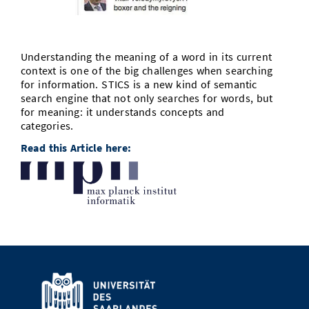
Vom Studium in den Beruf
Bibliothek
Study Scheduler
Start-ups
IT-Themenabend
Ranking
Preise, Auszeichnungen und Förderungen
Anfahrt
Open Science/Open Access
Zahlen & Fakten
Kontakt
Understanding the meaning of a word in its current
AnsprechpartnerInnen, Personen, Forschungsgruppen
context is one of the big challenges when searching
SIC Merchandise
for information. STICS is a new kind of semantic
Termine, Vorträge und Veranstaltungen
search engine that not only searches for words, but
SIC Podcast
for meaning: it understands concepts and
Alumni
categories.
Read this Article here: