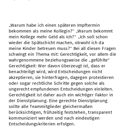
Vom Studium in den Beruf
Bibliothek
Study Scheduler
Start-ups
IT-Themenabend
Ranking
Preise, Auszeichnungen und Förderungen
Anfahrt
Open Science/Open Access
Zahlen & Fakten
Kontakt
AnsprechpartnerInnen, Personen, Forschungsgruppen
„Warum habe ich einen späteren Impftermin
bekommen als meine Kollegin?“ „Warum bekommt
SIC Merchandise
Termine, Vorträge und Veranstaltungen
mein Kollege mehr Geld als ich?“ „Ich soll schon
wieder die Spätschicht machen, obwohl ich da
SIC Podcast
meine Kinder betreuen muss?“ Bei all diesen Fragen
Alumni
schwingt ein Thema mit: Gerechtigkeit, vor allem die
wahrgenommene beziehungsweise die „gefühlte“
Gerechtigkeit: Wer davon überzeugt ist, dass er
benachteiligt wird, wird Entscheidungen nicht
akzeptieren, sie hinterfragen, dagegen protestieren
oder sogar rechtliche Schritte gegen solche als
ungerecht empfundenen Entscheidungen einleiten.
Gerechtigkeit ist daher auch ein wichtiger Faktor in
der Dienstplanung. Eine gerechte Dienstplanung
sollte alle Teammitglieder gleichermaßen
berücksichtigen, frühzeitig feststehen, transparent
kommuniziert werden und nach eindeutigen
Entscheidungskriterien erfolgen.