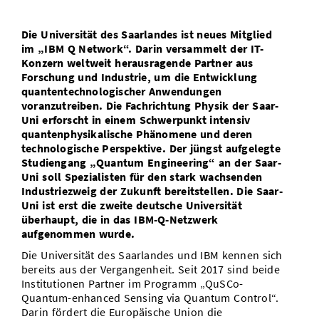
Vom Studium in den Beruf
Bibliothek
Study Scheduler
Start-ups
IT-Themenabend
Ranking
Preise, Auszeichnungen und Förderungen
Anfahrt
Die Universität des Saarlandes ist neues Mitglied
Open Science/Open Access
im „IBM Q Network“. Darin versammelt der IT-
Zahlen & Fakten
Kontakt
AnsprechpartnerInnen, Personen, Forschungsgruppen
Konzern weltweit herausragende Partner aus
Forschung und Industrie, um die Entwicklung
SIC Merchandise
Termine, Vorträge und Veranstaltungen
quantentechnologischer Anwendungen
voranzutreiben. Die Fachrichtung Physik der Saar-
SIC Podcast
Alumni
Uni erforscht in einem Schwerpunkt intensiv
quantenphysikalische Phänomene und deren
technologische Perspektive. Der jüngst aufgelegte
Studiengang „Quantum Engineering“ an der Saar-
Uni soll Spezialisten für den stark wachsenden
Industriezweig der Zukunft bereitstellen. Die Saar-
Uni ist erst die zweite deutsche Universität
überhaupt, die in das IBM-Q-Netzwerk
aufgenommen wurde.
Die Universität des Saarlandes und IBM kennen sich
bereits aus der Vergangenheit. Seit 2017 sind beide
Institutionen Partner im Programm „QuSCo-
Quantum-enhanced Sensing via Quantum Control“.
Darin fördert die Europäische Union die