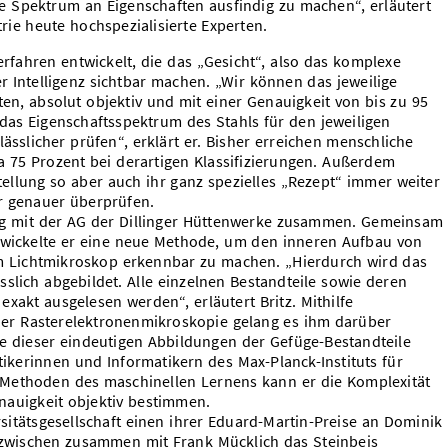
e Spektrum an Eigenschaften ausfindig zu machen“, erläutert
rie heute hochspezialisierte Experten.
erfahren entwickelt, die das „Gesicht“, also das komplexe
er Intelligenz sichtbar machen. „Wir können das jeweilige
n, absolut objektiv und mit einer Genauigkeit von bis zu 95
h das Eigenschaftsspektrum des Stahls für den jeweiligen
ässlicher prüfen“, erklärt er. Bisher erreichen menschliche
a 75 Prozent bei derartigen Klassifizierungen. Außerdem
ellung so aber auch ihr ganz spezielles „Rezept“ immer weiter
r genauer überprüfen.
eng mit der AG der Dillinger Hüttenwerke zusammen. Gemeinsam
twickelte er eine neue Methode, um den inneren Aufbau von
im Lichtmikroskop erkennbar zu machen. „Hierdurch wird das
slich abgebildet. Alle einzelnen Bestandteile sowie deren
akt ausgelesen werden“, erläutert Britz. Mithilfe
 der Rasterelektronenmikroskopie gelang es ihm darüber
de dieser eindeutigen Abbildungen der Gefüge-Bestandteile
ikerinnen und Informatikern des Max-Planck-Instituts für
Methoden des maschinellen Lernens kann er die Komplexität
enauigkeit objektiv bestimmen.
rsitätsgesellschaft einen ihrer Eduard-Martin-Preise an Dominik
r inzwischen zusammen mit Frank Mücklich das Steinbeis