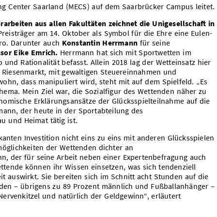
ng Center Saarland (MECS) auf dem Saarbrücker Campus leitet.
rbeiten aus allen Fakultäten zeichnet die Unigesellschaft in
 Preisträger am 14. Oktober als Symbol für die Ehre eine Eulen-
uro. Darunter auch
Konstantin Herrmann
für seine
ssor Eike Emrich.
Herrmann hat sich mit Sportwetten im
 und Rationalität befasst. Allein 2018 lag der Wetteinsatz hier
in Riesenmarkt, mit gewaltigen Steuereinnahmen und
hn, dass manipuliert wird, steht mit auf dem Spielfeld. „Es
Thema. Mein Ziel war, die Sozialfigur des Wettenden näher zu
nomische Erklärungsansätze der Glücksspielteilnahme auf die
mann, der heute in der Sportabteilung des
u und Heimat tätig ist.
kanten Investition nicht eins zu eins mit anderen Glücksspielen
smöglichkeiten der Wettenden dichter an
nn, der für seine Arbeit neben einer Expertenbefragung auch
ttende können ihr Wissen einsetzen, was sich tendenziell
t auswirkt. Sie bereiten sich im Schnitt acht Stunden auf die
nden – übrigens zu 89 Prozent männlich und Fußballanhänger –
Nervenkitzel und natürlich der Geldgewinn“, erläutert