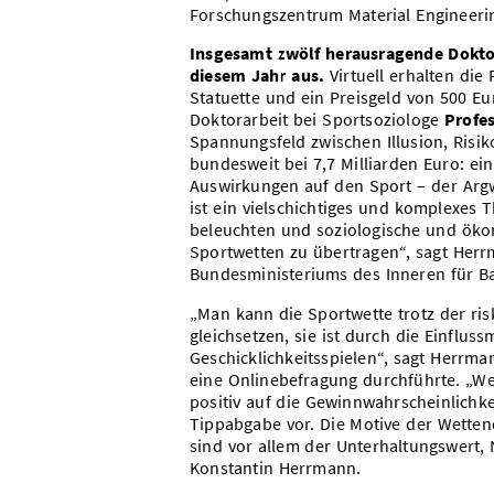
Forschungszentrum Material Engineeri
Insgesamt zwölf herausragende Doktora
diesem Jahr aus.
Virtuell erhalten die
Statuette und ein Preisgeld von 500 E
Doktorarbeit bei Sportsoziologe
Profe
Spannungsfeld zwischen Illusion, Risiko
bundesweit bei 7,7 Milliarden Euro: e
Auswirkungen auf den Sport – der Argwo
ist ein vielschichtiges und komplexes 
beleuchten und soziologische und öko
Sportwetten zu übertragen“, sagt Herr
Bundesministeriums des Inneren für Ba
„Man kann die Sportwette trotz der ris
gleichsetzen, sie ist durch die Einflus
Geschicklichkeitsspielen“, sagt Herrma
eine Onlinebefragung durchführte. „We
positiv auf die Gewinnwahrscheinlichkei
Tippabgabe vor. Die Motive der Wette
sind vor allem der Unterhaltungswert, 
Konstantin Herrmann.