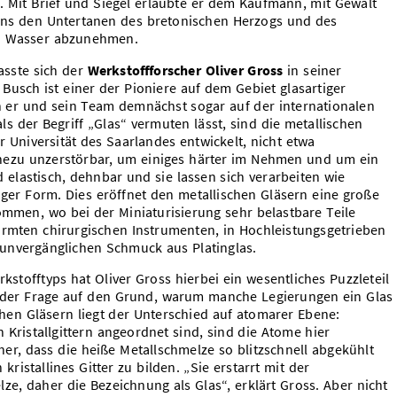
. Mit Brief und Siegel erlaubte er dem Kaufmann, mit Gewalt
dens den Untertanen des bretonischen Herzogs und des
zu Wasser abzunehmen.
fasste sich der
Werkstoffforscher Oliver Gross
in seiner
. Busch ist einer der Pioniere auf dem Gebiet glasartiger
en er und sein Team demnächst sogar auf der internationalen
s der Begriff „Glas“ vermuten lässt, sind die metallischen
r Universität des Saarlandes entwickelt, nicht etwa
nahezu unzerstörbar, um einiges härter im Nehmen und um ein
nd elastisch, dehnbar und sie lassen sich verarbeiten wie
biger Form. Dies eröffnet den metallischen Gläsern eine große
ommen, wo bei der Miniaturisierung sehr belastbare Teile
ormten chirurgischen Instrumenten, in Hochleistungsgetrieben
 unvergänglichen Schmuck aus Platinglas.
kstofftyps hat Oliver Gross hierbei ein wesentliches Puzzleteil
er der Frage auf den Grund, warum manche Legierungen ein Glas
chen Gläsern liegt der Unterschied auf atomarer Ebene:
 Kristallgittern angeordnet sind, sind die Atome hier
her, dass die heiße Metallschmelze so blitzschnell abgekühlt
kristallines Gitter zu bilden. „Sie erstarrt mit der
e, daher die Bezeichnung als Glas“, erklärt Gross. Aber nicht