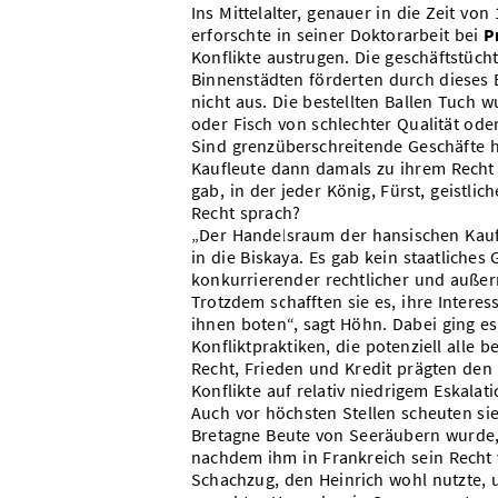
Ins Mittelalter, genauer in die Zeit vo
erforschte in seiner Doktorarbeit bei
P
Konflikte austrugen. Die geschäftstüc
Binnenstädten förderten durch dieses 
nicht aus. Die bestellten Ballen Tuch 
oder Fisch von schlechter Qualität ode
Sind grenzüberschreitende Geschäfte h
Kaufleute dann damals zu ihrem Recht –
gab, in der jeder König, Fürst, geistli
Recht sprach?
„Der Handelsraum der hansischen Kauf
in die Biskaya. Es gab kein staatliche
konkurrierender rechtlicher und außer
Trotzdem schafften sie es, ihre Interes
ihnen boten“, sagt Höhn. Dabei ging es
Konfliktpraktiken, die potenziell alle b
Recht, Frieden und Kredit prägten den K
Konflikte auf relativ niedrigem Eskalati
Auch vor höchsten Stellen scheuten si
Bretagne Beute von Seeräubern wurde, 
nachdem ihm in Frankreich sein Recht 
Schachzug, den Heinrich wohl nutzte, 