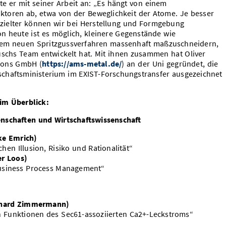
te er mit seiner Arbeit an: „Es hängt von einem
ktoren ab, etwa von der Beweglichkeit der Atome. Je besser
ezielter können wir bei Herstellung und Formgebung
on heute ist es möglich, kleinere Gegenstände wie
nem neuen Spritzgussverfahren massenhaft maßzuschneidern,
uschs Team entwickelt hat. Mit ihnen zusammen hat Oliver
tions GmbH (
https://ams-metal.de/
) an der Uni gegründet, die
chaftsministerium im EXIST-Forschungstransfer ausgezeichnet
 im Überblick:
nschaften und Wirtschaftswissenschaft
ke Emrich)
en Illusion, Risiko und Rationalität“
er Loos)
r Business Process Management“
Richard Zimmermann)
n Funktionen des Sec61-assoziierten Ca2+-Leckstroms“