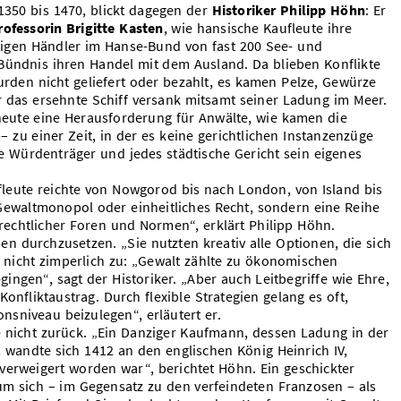
n 1350 bis 1470, blickt dagegen der
Historiker Philipp Höhn
: Er
rofessorin Brigitte Kasten
, wie hansische Kaufleute ihre
htigen Händler im Hanse-Bund von fast 200 See- und
Bündnis ihren Handel mit dem Ausland. Da blieben Konflikte
wurden nicht geliefert oder bezahlt, es kamen Pelze, Gewürze
r das ersehnte Schiff versank mitsamt seiner Ladung im Meer.
eute eine Herausforderung für Anwälte, wie kamen die
 zu einer Zeit, in der es keine gerichtlichen Instanzenzüge
che Würdenträger und jedes städtische Gericht sein eigenes
leute reichte von Nowgorod bis nach London, von Island bis
s Gewaltmonopol oder einheitliches Recht, sondern eine Reihe
rechtlicher Foren und Normen“, erklärt Philipp Höhn.
sen durchzusetzen. „Sie nutzten kreativ alle Optionen, die sich
 nicht zimperlich zu: „Gewalt zählte zu ökonomischen
egingen“, sagt der Historiker. „Aber auch Leitbegriffe wie Ehre,
onfliktaustrag. Durch flexible Strategien gelang es oft,
onsniveau beizulegen“, erläutert er.
e nicht zurück. „Ein Danziger Kaufmann, dessen Ladung in der
wandte sich 1412 an den englischen König Heinrich IV,
verweigert worden war“, berichtet Höhn. Ein geschickter
um sich – im Gegensatz zu den verfeindeten Franzosen – als