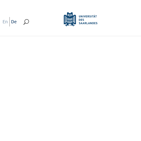
En
De