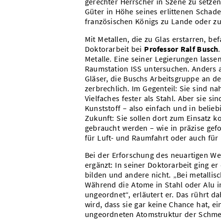
gerechter Herrscher in Szene zu setzen
Güter in Höhe seines erlittenen Scha
französischen Königs zu Lande oder 
Mit Metallen, die zu Glas erstarren, be
Doktorarbeit bei
Professor Ralf Busch
Metalle. Eine seiner Legierungen lass
Raumstation ISS untersuchen. Anders al
Gläser, die Buschs Arbeitsgruppe an de
zerbrechlich. Im Gegenteil: Sie sind 
Vielfaches fester als Stahl. Aber sie si
Kunststoff – also einfach und in belie
Zukunft: Sie sollen dort zum Einsatz k
gebraucht werden – wie in präzise gef
für Luft- und Raumfahrt oder auch für
Bei der Erforschung des neuartigen Wer
ergänzt: In seiner Doktorarbeit ging 
bilden und andere nicht. „Bei metallis
Während die Atome in Stahl oder Alu in
ungeordnet“, erläutert er. Das rührt da
wird, dass sie gar keine Chance hat, ein 
ungeordneten Atomstruktur der Schmelz