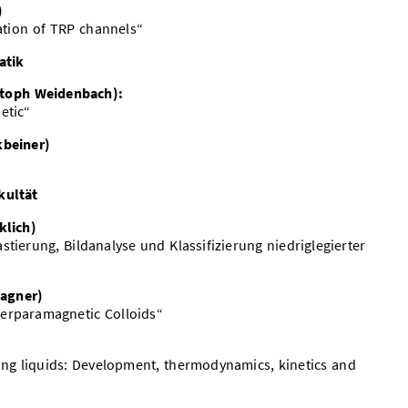
)
ation of TRP channels“
atik
istoph Weidenbach):
etic“
kbeiner)
kultät
klich)
tierung, Bildanalyse und Klassifizierung niedriglegierter
Wagner)
erparamagnetic Colloids“
ing liquids: Development, thermodynamics, kinetics and