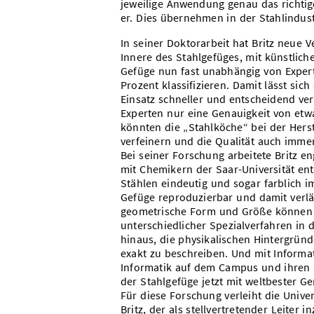
jeweilige Anwendung genau das richtig
er. Dies übernehmen in der Stahlindust
In seiner Doktorarbeit hat Britz neue V
Innere des Stahlgefüges, mit künstlich
Gefüge nun fast unabhängig von Experte
Prozent klassifizieren. Damit lässt sic
Einsatz schneller und entscheidend verl
Experten nur eine Genauigkeit von etw
könnten die „Stahlköche“ bei der Herst
verfeinern und die Qualität auch imme
Bei seiner Forschung arbeitete Britz 
mit Chemikern der Saar-Universität en
Stählen eindeutig und sogar farblich 
Gefüge reproduzierbar und damit verläs
geometrische Form und Größe können ex
unterschiedlicher Spezialverfahren in
hinaus, die physikalischen Hintergrün
exakt zu beschreiben. Und mit Informat
Informatik auf dem Campus und ihren 
der Stahlgefüge jetzt mit weltbester G
Für diese Forschung verleiht die Unive
Britz, der als stellvertretender Leite