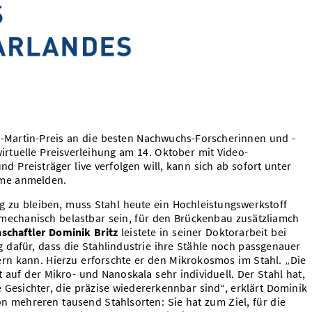
rd-Martin-Preis an die besten Nachwuchs-Forscherinnen und -
virtuelle Preisverleihung am 14. Oktober mit Video-
nd Preisträger live verfolgen will, kann sich ab sofort unter
me anmelden.
 zu bleiben, muss Stahl heute ein Hochleistungswerkstoff
m mechanisch belastbar sein, für den Brückenbau zusätzliamch
schaftler Dominik Britz
leistete in seiner Doktorarbeit bei
g dafür, dass die Stahlindustrie ihre Stähle noch passgenauer
ern kann. Hierzu erforschte er den Mikrokosmos im Stahl. „Die
 auf der Mikro- und Nanoskala sehr individuell. Der Stahl hat,
e Gesichter, die präzise wiedererkennbar sind“, erklärt Dominik
 von mehreren tausend Stahlsorten: Sie hat zum Ziel, für die