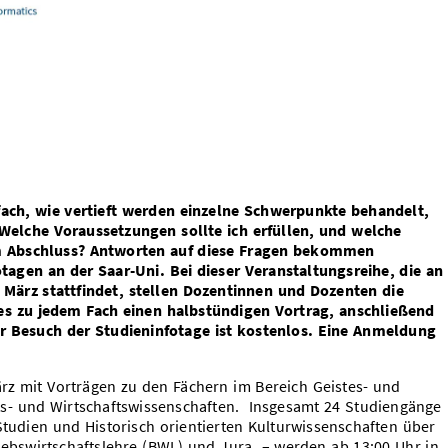
fach, wie vertieft werden einzelne Schwerpunkte behandelt,
Welche Voraussetzungen sollte ich erfüllen, und welche
m Abschluss? Antworten auf diese Fragen bekommen
tagen an der Saar-Uni. Bei dieser Veranstaltungsreihe, die an
 März stattfindet, stellen Dozentinnen und Dozenten die
 es zu jedem Fach einen halbstündigen Vortrag, anschließend
er Besuch der Studieninfotage ist kostenlos. Eine Anmeldung
rz mit Vorträgen zu den Fächern im Bereich Geistes- und
- und Wirtschaftswissenschaften. Insgesamt 24 Studiengänge
Studien und Historisch orientierten Kulturwissenschaften über
riebswirtschaftslehre (BWL) und Jura – werden ab 13:00 Uhr in