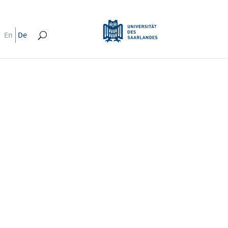
En
De