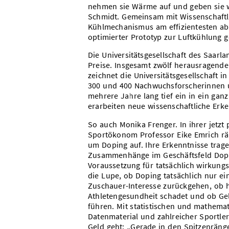
nehmen sie Wärme auf und geben sie wi
Schmidt. Gemeinsam mit Wissenschaftl
Kühlmechanismus am effizientesten abl
optimierter Prototyp zur Luftkühlung g
Die Universitätsgesellschaft des Saarl
Preise. Insgesamt zwölf herausragend
zeichnet die Universitätsgesellschaft i
300 und 400 Nachwuchsforscherinnen un
mehrere Jahre lang tief ein in ein gan
erarbeiten neue wissenschaftliche Erke
So auch Monika Frenger. In ihrer jetzt
Sportökonom Professor Eike Emrich räu
um Doping auf. Ihre Erkenntnisse trag
Zusammenhänge im Geschäftsfeld Dopi
Voraussetzung für tatsächlich wirkun
die Lupe, ob Doping tatsächlich nur e
Zuschauer-Interesse zurückgehen, ob 
Athletengesundheit schadet und ob Ge
führen. Mit statistischen und mathem
Datenmaterial und zahlreicher Sportle
Geld geht: „Gerade in den Spitzenrän