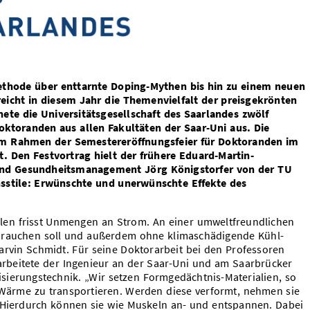
thode über enttarnte Doping-Mythen bis hin zu einem neuen
reicht in diesem Jahr die Themenvielfalt der preisgekrönten
ete die Universitätsgesellschaft des Saarlandes zwölf
toranden aus allen Fakultäten der Saar-Uni aus. Die
 im Rahmen der Semestereröffnungsfeier für Doktoranden im
. Den Festvortrag hielt der frühere Eduard-Martin-
- und Gesundheitsmanagement Jörg Königstorfer von der TU
stile: Erwünschte und unerwünschte Effekte des
len frisst Unmengen an Strom. An einer umweltfreundlichen
brauchen soll und außerdem ohne klimaschädigende Kühl-
arvin Schmidt. Für seine Doktorarbeit bei den Professoren
rbeitete der Ingenieur an der Saar-Uni und am Saarbrücker
ierungstechnik. „Wir setzen Formgedächtnis-Materialien, so
 Wärme zu transportieren. Werden diese verformt, nehmen sie
 Hierdurch können sie wie Muskeln an- und entspannen. Dabei