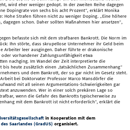
geht, wird eher weniger gedopt. In der zweiten Reihe dagegen
ne Dopingrate von sechs bis acht Prozent“, erklärt Monika
se: Hohe Strafen führen nicht zu weniger Doping. „Eine höhere
n, dagegen schon. Daher sollten Maßnahmen hier ansetzen“,
gegen befasste sich mit dem strafbaren Bankrott. Die Norm im
ück: Ihn störte, dass skrupellose Unternehmer ihr Geld beim
e Arbeiter leer ausgingen. Daher führte er drakonische
er oder vorhandener Zahlungsunfähigkeit etwa
ten nachging. Im Wandel der Zeit interpretierte die
t bis heute zusätzlich einen „tatsächlichen Zusammenhang“
nehmers und dem Bankrott, der so gar nicht im Gesetz steht.
r Arbeit bei Doktorvater Professor Marco Mansdörfer die
ufwand mit all seinen Argumentations-Schwierigkeiten gar
estext anzuwenden. Wer in einer solch prekären Lage so
trafbar, wenn die Gefahr des Bankrotts typischerweise zu
nhang mit dem Bankrott ist nicht erforderlich“, erklärt die
versitätsgesellschaft
in Kooperation mit dem
 des Saarlandes (GradUS)
organisiert.