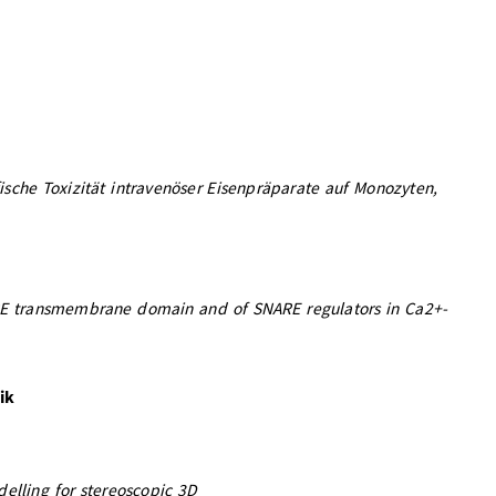
ische Toxizität intravenöser Eisenpräparate auf Monozyten,
RE transmembrane domain and of SNARE regulators in Ca2+-
ik
elling for stereoscopic 3D