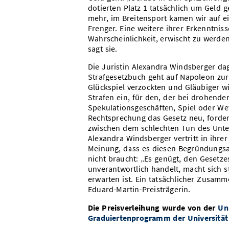
dotierten Platz 1 tatsächlich um Geld 
mehr, im Breitensport kamen wir auf ei
Frenger. Eine weitere ihrer Erkenntnis
Wahrscheinlichkeit, erwischt zu werde
sagt sie.
Die Juristin Alexandra Windsberger da
Strafgesetzbuch geht auf Napoleon zur
Glückspiel verzockten und Gläubiger wi
Strafen ein, für den, der bei drohend
Spekulationsgeschäften, Spiel oder Wet
Rechtsprechung das Gesetz neu, forder
zwischen dem schlechten Tun des Unter
Alexandra Windsberger vertritt in ihre
Meinung, dass es diesen Begründungsa
nicht braucht: „Es genügt, den Gesetz
unverantwortlich handelt, macht sich s
erwarten ist. Ein tatsächlicher Zusamme
Eduard-Martin-Preisträgerin.
Die Preisverleihung wurde von der
Uni
Graduiertenprogramm der Universität