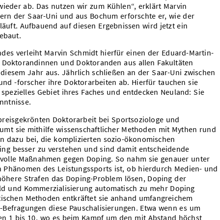
eder ab. Das nutzen wir zum Kühlen“, erklärt Marvin
ern der Saar-Uni und aus Bochum erforschte er, wie der
äuft. Aufbauend auf diesen Ergebnissen wird jetzt ein
ebaut.
andes verleiht Marvin Schmidt hierfür einen der Eduard-Martin-
e Doktorandinnen und Doktoranden aus allen Fakultäten
n diesem Jahr aus. Jährlich schließen an der Saar-Uni zwischen
d -forscher ihre Doktorarbeiten ab. Hierfür tauchen sie
z spezielles Gebiet ihres Faches und entdecken Neuland: Sie
nntnisse.
 preisgekrönten Doktorarbeit bei Sportsoziologe und
mt sie mithilfe wissenschaftlicher Methoden mit Mythen rund
en dazu bei, die komplizierten sozio-ökonomischen
ng besser zu verstehen und sind damit entscheidende
gsvolle Maßnahmen gegen Doping. So nahm sie genauer unter
in Phänomen des Leistungssports ist, ob hierdurch Medien- und
höhere Strafen das Doping-Problem lösen, Doping der
ld und Kommerzialisierung automatisch zu mehr Doping
atischen Methoden entkräftet sie anhand umfangreichem
r-Befragungen diese Pauschalisierungen. Etwa wenn es um
gen 1 bis 10, wo es beim Kampf um den mit Abstand höchst