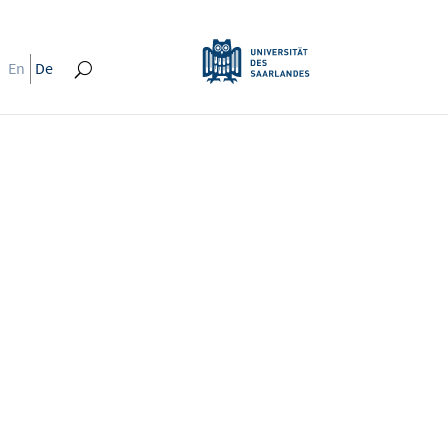
En
De