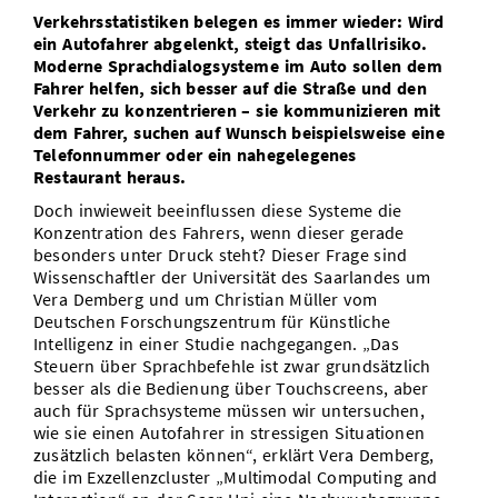
Verkehrsstatistiken belegen es immer wieder: Wird
Vom Studium in den Beruf
Bibliothek
Study Scheduler
Start-ups
IT-Themenabend
Ranking
Preise, Auszeichnungen und Förderungen
ein Autofahrer abgelenkt, steigt das Unfallrisiko.
Anfahrt
Moderne Sprachdialogsysteme im Auto sollen dem
Open Science/Open Access
Zahlen & Fakten
Kontakt
Fahrer helfen, sich besser auf die Straße und den
AnsprechpartnerInnen, Personen, Forschungsgruppen
Verkehr zu konzentrieren – sie kommunizieren mit
dem Fahrer, suchen auf Wunsch beispielsweise eine
SIC Merchandise
Termine, Vorträge und Veranstaltungen
Telefonnummer oder ein nahegelegenes
Restaurant heraus.
SIC Podcast
Alumni
Doch inwieweit beeinflussen diese Systeme die
Konzentration des Fahrers, wenn dieser gerade
besonders unter Druck steht? Dieser Frage sind
Wissenschaftler der Universität des Saarlandes um
Vera Demberg und um Christian Müller vom
Deutschen Forschungszentrum für Künstliche
Intelligenz in einer Studie nachgegangen. „Das
Steuern über Sprachbefehle ist zwar grundsätzlich
besser als die Bedienung über Touchscreens, aber
auch für Sprachsysteme müssen wir untersuchen,
wie sie einen Autofahrer in stressigen Situationen
zusätzlich belasten können“, erklärt Vera Demberg,
die im Exzellenzcluster „Multimodal Computing and