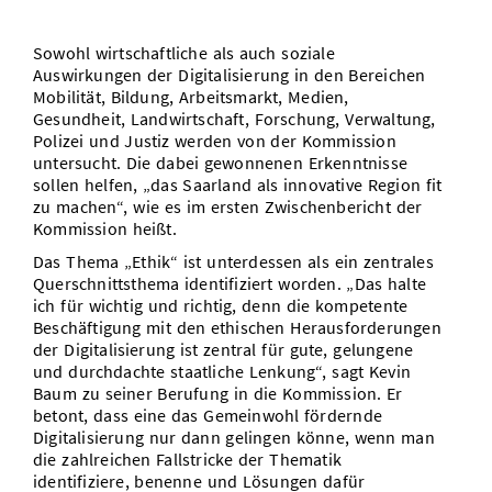
Vom Studium in den Beruf
Bibliothek
Study Scheduler
Start-ups
IT-Themenabend
Ranking
Preise, Auszeichnungen und Förderungen
Anfahrt
Sowohl wirtschaftliche als auch soziale
Open Science/Open Access
Auswirkungen der Digitalisierung in den Bereichen
Zahlen & Fakten
Kontakt
AnsprechpartnerInnen, Personen, Forschungsgruppen
Mobilität, Bildung, Arbeitsmarkt, Medien,
Gesundheit, Landwirtschaft, Forschung, Verwaltung,
SIC Merchandise
Termine, Vorträge und Veranstaltungen
Polizei und Justiz werden von der Kommission
untersucht. Die dabei gewonnenen Erkenntnisse
SIC Podcast
Alumni
sollen helfen, „das Saarland als innovative Region fit
zu machen“, wie es im ersten Zwischenbericht der
Kommission heißt.
Das Thema „Ethik“ ist unterdessen als ein zentrales
Querschnittsthema identifiziert worden. „Das halte
ich für wichtig und richtig, denn die kompetente
Beschäftigung mit den ethischen Herausforderungen
der Digitalisierung ist zentral für gute, gelungene
und durchdachte staatliche Lenkung“, sagt Kevin
Baum zu seiner Berufung in die Kommission. Er
betont, dass eine das Gemeinwohl fördernde
Digitalisierung nur dann gelingen könne, wenn man
die zahlreichen Fallstricke der Thematik
identifiziere, benenne und Lösungen dafür