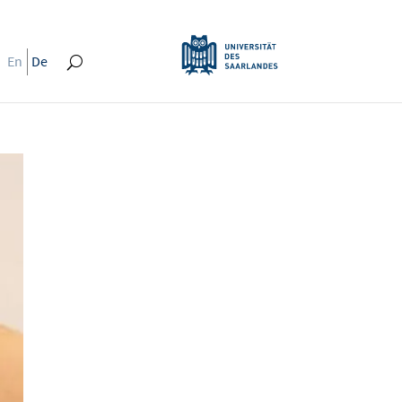
En
De