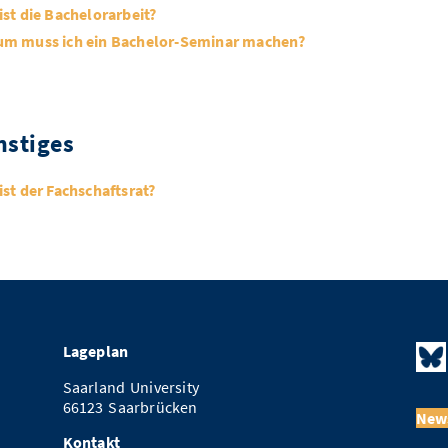
ist die Bachelorarbeit?
m muss ich ein Bachelor-Seminar machen?
nstiges
ist der Fachschaftsrat?
Lageplan
Saarland University
66123 Saarbrücken
News
Kontakt