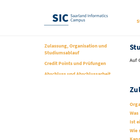
S
St
Zulassung, Organisation und
Studiumsablauf
Auf 
Credit Points und Prüfungen
Abschluss und Abschlussarbeit
Sonstiges
Zu
Orga
Was 
Ist 
Wie 
Kann