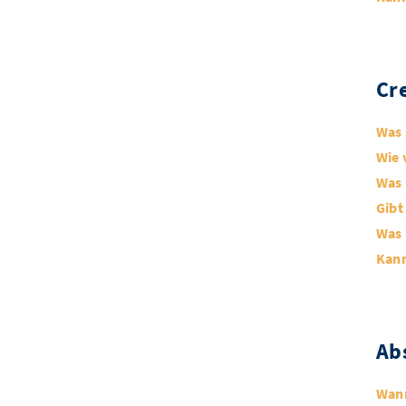
Cr
Was 
Wie 
Was 
Gibt
Was 
Kann
Ab
Wann