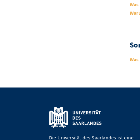
Was 
Waru
So
Was 
Die Universität des Saarlandes ist eine