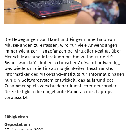
Vom Studium in den Beruf
Bibliothek
Study Scheduler
Start-ups
IT-Themenabend
Ranking
Preise, Auszeichnungen und Förderungen
Anfahrt
Open Science/Open Access
Zahlen & Fakten
Kontakt
AnsprechpartnerInnen, Personen, Forschungsgruppen
SIC Merchandise
Termine, Vorträge und Veranstaltungen
Die Bewegungen von Hand und Fingern innerhalb von
Millisekunden zu erfassen, wird für viele Anwendungen
SIC Podcast
Alumni
immer wichtiger – angefangen bei virtueller Realität über
Mensch-Maschine-Interaktion bis hin zu Industrie 4.0.
Bisher war dafür hoher technischer Aufwand notwendig,
was wiederum die Einsatzmöglichkeiten beschränkte.
Informatiker des Max-Planck-Instituts für Informatik haben
nun ein Softwaresystem entwickelt, das aufgrund des
Zusammenspiels verschiedener künstlicher neuronaler
Netze lediglich die eingebaute Kamera eines Laptops
voraussetzt.
Fähigkeiten
Gepostet am
27. November 2020