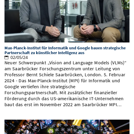
Vom Studium in den Beruf
Bibliothek
Study Scheduler
Start-ups
IT-Themenabend
Ranking
Preise, Auszeichnungen und Förderungen
Anfahrt
Open Science/Open Access
Zahlen & Fakten
Kontakt
AnsprechpartnerInnen, Personen, Forschungsgruppen
SIC Merchandise
Termine, Vorträge und Veranstaltungen
Max-Planck-Institut für Informatik und Google bauen strategische
SIC Podcast
Alumni
Partnerschaft zu künstlicher Intelligenz aus
02/05/24
Neuer Schwerpunkt „Vision and Language Models (VLMs)“
am Saarbrücker Forschungszentrum unter Leitung von
Professor Bernt Schiele Saarbrücken, London. 5. Februar
2024 - Das Max-Planck-Institut (MPI) für Informatik und
Google vertiefen ihre strategische
Forschungspartnerschaft. Mit zusätzlicher finanzieller
Förderung durch das US-amerikanische IT-Unternehmen
baut das erst im November 2022 am Saarbrücker MPI…