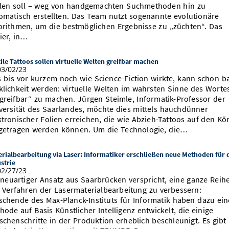
llen soll – weg von handgemachten Suchmethoden hin zu
omatisch erstellten. Das Team nutzt sogenannte evolutionäre
orithmen, um die bestmöglichen Ergebnisse zu „züchten“. Das
ier, in…
ile Tattoos sollen virtuelle Welten greifbar machen
3/02/23
 bis vor kurzem noch wie Science-Fiction wirkte, kann schon b
klichkeit werden: virtuelle Welten im wahrsten Sinne des Worte
greifbar“ zu machen. Jürgen Steimle, Informatik-Professor der
versität des Saarlandes, möchte dies mittels hauchdünner
ktronischer Folien erreichen, die wie Abzieh-Tattoos auf den Kö
getragen werden können. Um die Technologie, die…
rialbearbeitung via Laser: Informatiker erschließen neue Methoden für 
strie
2/27/23
 neuartiger Ansatz aus Saarbrücken verspricht, eine ganze Reih
 Verfahren der Lasermaterialbearbeitung zu verbessern:
schende des Max-Planck-Instituts für Informatik haben dazu ein
hode auf Basis Künstlicher Intelligenz entwickelt, die einige
schenschritte in der Produktion erheblich beschleunigt. Es gibt