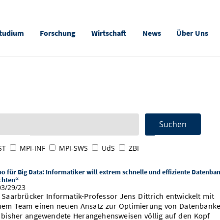
tudium
Forschung
Wirtschaft
News
Über Uns
ST
MPI-INF
MPI-SWS
UdS
ZBI
o für Big Data: Informatiker will extrem schnelle und effiziente Datenba
chten“
3/29/23
 Saarbrücker Informatik-Professor Jens Dittrich entwickelt mit
nem Team einen neuen Ansatz zur Optimierung von Datenbanke
 bisher angewendete Herangehensweisen völlig auf den Kopf