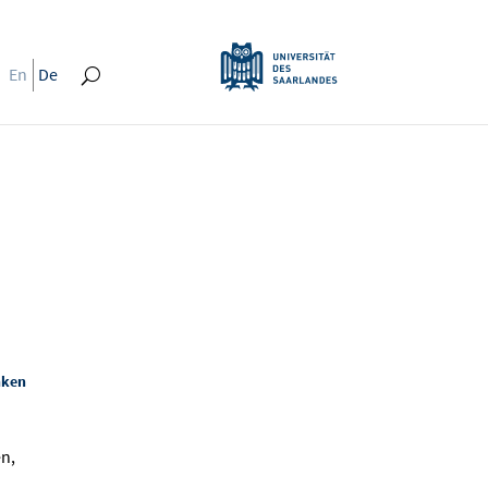
En
De
nken
n,