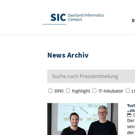
S
News Archiv
DFKI
highlight
IT-Inkubator
L
Turb
„zü
0
Der
sei
der