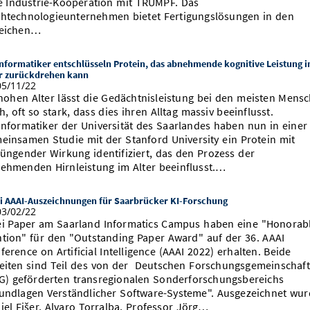
e Industrie-Kooperation mit TRUMPF. Das
htechnologieunternehmen bietet Fertigungslösungen in den
eichen…
nformatiker entschlüsseln Protein, das abnehmende kognitive Leistung 
er zurückdrehen kann
5/11/22
hohen Alter lässt die Gedächtnisleistung bei den meisten Mens
h, oft so stark, dass dies ihren Alltag massiv beeinflusst.
informatiker der Universität des Saarlandes haben nun in einer
einsamen Studie mit der Stanford University ein Protein mit
jüngender Wirkung identifiziert, das den Prozess der
ehmenden Hirnleistung im Alter beeinflusst.…
i AAAI-Auszeichnungen für Saarbrücker KI-Forschung
3/02/22
i Paper am Saarland Informatics Campus haben eine "Honorab
tion" für den "Outstanding Paper Award" auf der 36. AAAI
ference on Artificial Intelligence (AAAI 2022) erhalten. Beide
eiten sind Teil des von der Deutschen Forschungsgemeinschaft
G) geförderten transregionalen Sonderforschungsbereichs
undlagen Verständlicher Software-Systeme". Ausgezeichnet wu
iel Fišer, Alvaro Torralba, Professor Jörg…