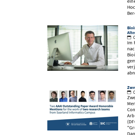
ein
Hoc
Ber
Bioi
Alt
0
Im 
nac
Bio
gem
ver
abn
Zwe
0
Zwe
Men
Con
Arb
(DF
"Gr
Dan