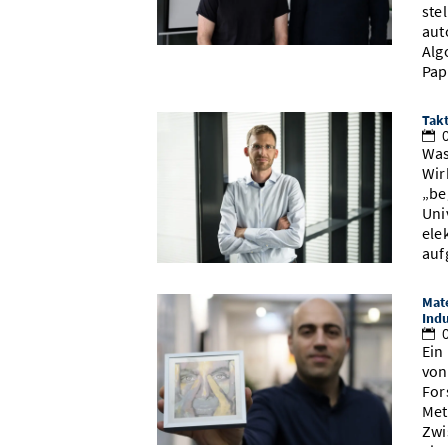
ste
aut
Alg
Pap
Takt
0
Was
Wir
„be
Uni
ele
auf
Mate
Indu
0
Ein
von
For
Met
Zwi